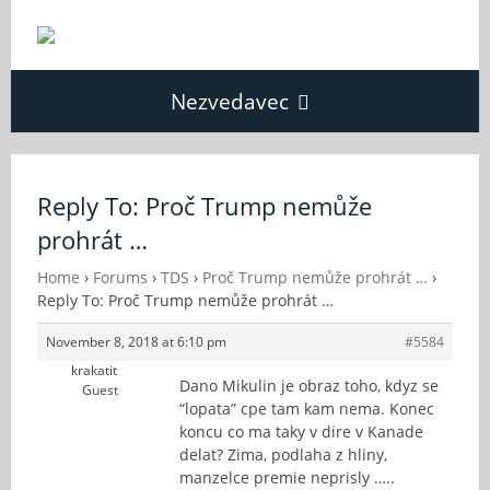
Nezvedavec
Domů
Reply To: Proč Trump nemůže
prohrát …
Fórum
Home
›
Forums
›
TDS
›
Proč Trump nemůže prohrát …
›
Reply To: Proč Trump nemůže prohrát …
O Nezvědavci
November 8, 2018 at 6:10 pm
#5584
krakatit
Kontakt
Dano Mikulin je obraz toho, kdyz se
Guest
“lopata” cpe tam kam nema. Konec
koncu co ma taky v dire v Kanade
delat? Zima, podlaha z hliny,
manzelce premie neprisly …..