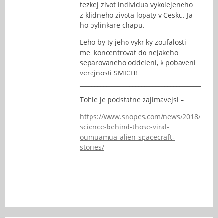
tezkej zivot individua vykolejeneho
z klidneho zivota lopaty v Cesku. Ja
ho bylinkare chapu.
Leho by ty jeho vykriky zoufalosti
mel koncentrovat do nejakeho
separovaneho oddeleni, k pobaveni
verejnosti SMICH!
_______________________________________________
Tohle je podstatne zajimavejsi –
https://www.snopes.com/news/2018/11/07
science-behind-those-viral-
oumuamua-alien-spacecraft-
stories/