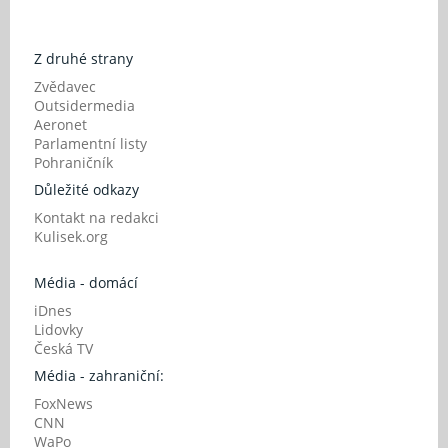
Z druhé strany
Zvědavec
Outsidermedia
Aeronet
Parlamentní listy
Pohraničník
Důležité odkazy
Kontakt na redakci
Kulisek.org
Média - domácí
iDnes
Lidovky
Česká TV
Média - zahraniční:
FoxNews
CNN
WaPo