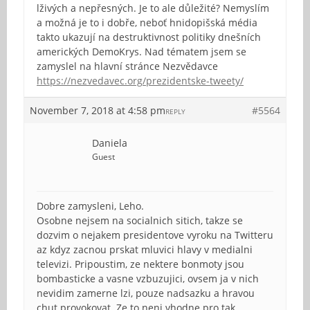
lživých a nepřesných. Je to ale důležité? Nemyslím
a možná je to i dobře, neboť hnidopišská média
takto ukazují na destruktivnost politiky dnešních
amerických DemoKrys. Nad tématem jsem se
zamyslel na hlavní stránce Nezvědavce
https://nezvedavec.org/prezidentske-tweety/
November 7, 2018 at 4:58 pm
#5564
REPLY
Daniela
Guest
Dobre zamysleni, Leho.
Osobne nejsem na socialnich sitich, takze se
dozvim o nejakem presidentove vyroku na Twitteru
az kdyz zacnou prskat mluvici hlavy v medialni
televizi. Pripoustim, ze nektere bonmoty jsou
bombasticke a vasne vzbuzujici, ovsem ja v nich
nevidim zamerne lzi, pouze nadsazku a hravou
chut provokovat. Ze to neni vhodne pro tak