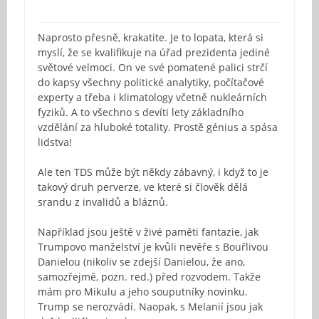
Naprosto přesně, krakatite. Je to lopata, která si
myslí, že se kvalifikuje na úřad prezidenta jediné
světové velmoci. On ve své pomatené palici strčí
do kapsy všechny politické analytiky, počítačové
experty a třeba i klimatology včetně nukleárních
fyziků. A to všechno s devíti lety základního
vzdělání za hluboké totality. Prostě génius a spása
lidstva!
Ale ten TDS může být někdy zábavný, i když to je
takový druh perverze, ve které si člověk dělá
srandu z invalidů a bláznů.
Například jsou ještě v živé paměti fantazie, jak
Trumpovo manželství je kvůli nevěře s Bouřlivou
Danielou (nikoliv se zdejší Danielou, že ano,
samozřejmě, pozn. red.) před rozvodem. Takže
mám pro Mikulu a jeho souputníky novinku.
Trump se nerozvádí. Naopak, s Melanií jsou jak