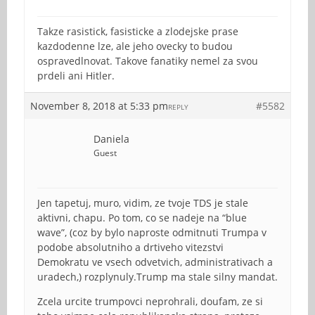
Takze rasistick, fasisticke a zlodejske prase
kazdodenne lze, ale jeho ovecky to budou
ospravedlnovat. Takove fanatiky nemel za svou
prdeli ani Hitler.
November 8, 2018 at 5:33 pm
#5582
REPLY
Daniela
Guest
Jen tapetuj, muro, vidim, ze tvoje TDS je stale
aktivni, chapu. Po tom, co se nadeje na “blue
wave”, (coz by bylo naproste odmitnuti Trumpa v
podobe absolutniho a drtiveho vitezstvi
Demokratu ve vsech odvetvich, administrativach a
uradech,) rozplynuly.Trump ma stale silny mandat.
Zcela urcite trumpovci neprohrali, doufam, ze si