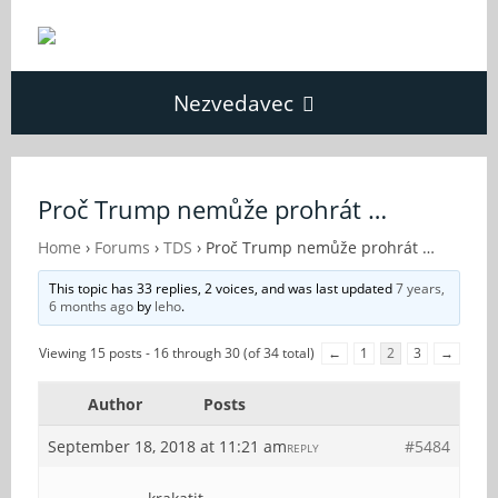
Nezvedavec
Domů
Proč Trump nemůže prohrát …
Fórum
Home
›
Forums
›
TDS
›
Proč Trump nemůže prohrát …
This topic has 33 replies, 2 voices, and was last updated
7 years,
6 months ago
by
leho
.
O Nezvědavci
Viewing 15 posts - 16 through 30 (of 34 total)
←
1
2
3
→
Kontakt
Author
Posts
September 18, 2018 at 11:21 am
#5484
REPLY