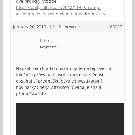
dvě hrdličky, viz zde:
https://dailycaller.com/2018/11/09/trump-
accidentally-leaves-melania-at-white-house/
January 20, 2019 at 11:21 pm
#5937
REPLY
leho
Keymaster
Napsal jsem krátkou úvahu na téma fejkové čili
falešné zprávy na hlavní stránce Nezvědavce
obsahující přednášku bývalé investigativní
novinářky Cheryl Attkisson. Úvaha je
zde
a
přednáška zde: