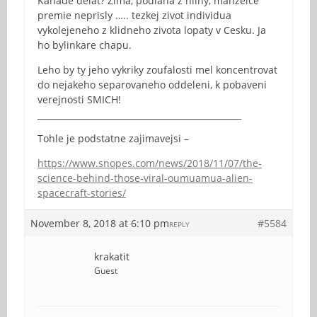
Kanade delat? Zima, podlaha z hliny, manzelce
premie neprisly ….. tezkej zivot individua
vykolejeneho z klidneho zivota lopaty v Cesku. Ja
ho bylinkare chapu.
Leho by ty jeho vykriky zoufalosti mel koncentrovat
do nejakeho separovaneho oddeleni, k pobaveni
verejnosti SMICH!
________________________________________________
Tohle je podstatne zajimavejsi –
https://www.snopes.com/news/2018/11/07/the-
science-behind-those-viral-oumuamua-alien-
spacecraft-stories/
November 8, 2018 at 6:10 pm
#5584
REPLY
krakatit
Guest