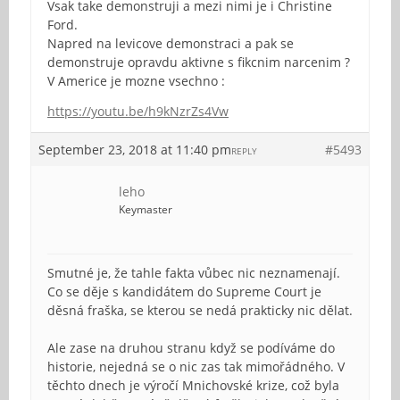
Vsak take demonstruji a mezi nimi je i Christine
Ford.
Napred na levicove demonstraci a pak se
demonstruje opravdu aktivne s fikcnim narcenim ?
V Americe je mozne vsechno :
https://youtu.be/h9kNzrZs4Vw
September 23, 2018 at 11:40 pm
#5493
REPLY
leho
Keymaster
Smutné je, že tahle fakta vůbec nic neznamenají.
Co se děje s kandidátem do Supreme Court je
děsná fraška, se kterou se nedá prakticky nic dělat.
Ale zase na druhou stranu když se podíváme do
historie, nejedná se o nic zas tak mimořádného. V
těchto dnech je výročí Mnichovské krize, což byla