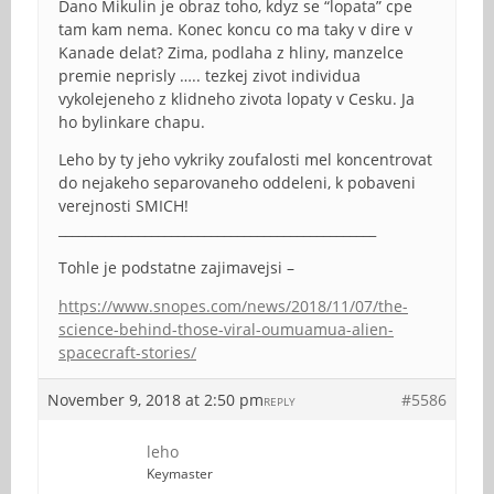
Dano Mikulin je obraz toho, kdyz se “lopata” cpe
tam kam nema. Konec koncu co ma taky v dire v
Kanade delat? Zima, podlaha z hliny, manzelce
premie neprisly ….. tezkej zivot individua
vykolejeneho z klidneho zivota lopaty v Cesku. Ja
ho bylinkare chapu.
Leho by ty jeho vykriky zoufalosti mel koncentrovat
do nejakeho separovaneho oddeleni, k pobaveni
verejnosti SMICH!
________________________________________________
Tohle je podstatne zajimavejsi –
https://www.snopes.com/news/2018/11/07/the-
science-behind-those-viral-oumuamua-alien-
spacecraft-stories/
November 9, 2018 at 2:50 pm
#5586
REPLY
leho
Keymaster