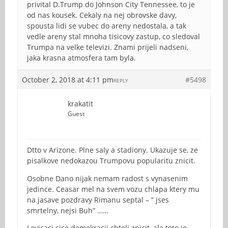
privital D.Trump do Johnson City Tennessee, to je
od nas kousek. Cekaly na nej obrovske davy,
spousta lidi se vubec do areny nedostala, a tak
vedle areny stal mnoha tisicovy zastup, co sledoval
Trumpa na velke televizi. Znami prijeli nadseni,
jaka krasna atmosfera tam byla.
October 2, 2018 at 4:11 pm
#5498
REPLY
krakatit
Guest
Dtto v Arizone. Plne saly a stadiony. Ukazuje se, ze
pisalkove nedokazou Trumpovu popularitu znicit.
Osobne Dano nijak nemam radost s vynasenim
jedince. Ceasar mel na svem vozu chlapa ktery mu
na jasave pozdravy Rimanu septal – ” jses
smrtelny, nejsi Buh” ……
Levicaci sice demokracii chteli znicit, ale toto je