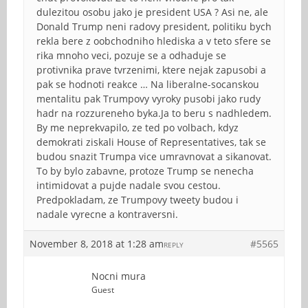
dulezitou osobu jako je president USA ? Asi ne, ale
Donald Trump neni radovy president, politiku bych
rekla bere z oobchodniho hlediska a v teto sfere se
rika mnoho veci, pozuje se a odhaduje se
protivnika prave tvrzenimi, ktere nejak zapusobi a
pak se hodnoti reakce … Na liberalne-socanskou
mentalitu pak Trumpovy vyroky pusobi jako rudy
hadr na rozzureneho byka.Ja to beru s nadhledem.
By me neprekvapilo, ze ted po volbach, kdyz
demokrati ziskali House of Representatives, tak se
budou snazit Trumpa vice umravnovat a sikanovat.
To by bylo zabavne, protoze Trump se nenecha
intimidovat a pujde nadale svou cestou.
Predpokladam, ze Trumpovy tweety budou i
nadale vyrecne a kontraversni.
November 8, 2018 at 1:28 am
#5565
REPLY
Nocni mura
Guest