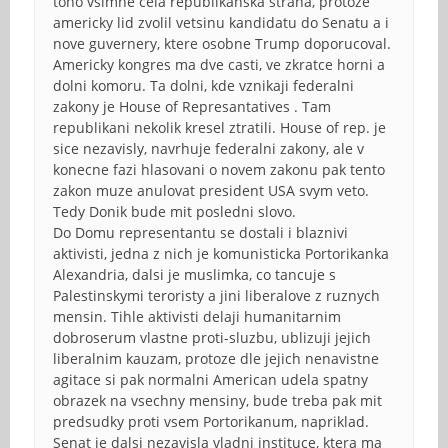
toho vsimne cela republikanska strana, protoze
americky lid zvolil vetsinu kandidatu do Senatu a i
nove guvernery, ktere osobne Trump doporucoval.
Americky kongres ma dve casti, ve zkratce horni a
dolni komoru. Ta dolni, kde vznikaji federalni
zakony je House of Represantatives . Tam
republikani nekolik kresel ztratili. House of rep. je
sice nezavisly, navrhuje federalni zakony, ale v
konecne fazi hlasovani o novem zakonu pak tento
zakon muze anulovat president USA svym veto.
Tedy Donik bude mit posledni slovo.
Do Domu representantu se dostali i blaznivi
aktivisti, jedna z nich je komunisticka Portorikanka
Alexandria, dalsi je muslimka, co tancuje s
Palestinskymi teroristy a jini liberalove z ruznych
mensin. Tihle aktivisti delaji humanitarnim
dobroserum vlastne proti-sluzbu, ublizuji jejich
liberalnim kauzam, protoze dle jejich nenavistne
agitace si pak normalni American udela spatny
obrazek na vsechny mensiny, bude treba pak mit
predsudky proti vsem Portorikanum, napriklad.
Senat je dalsi nezavisla vladni instituce, ktera ma