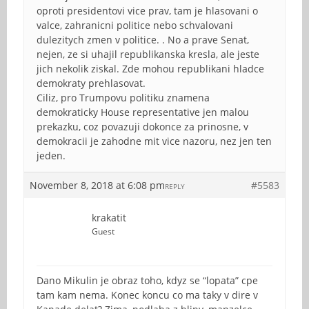
oproti presidentovi vice prav, tam je hlasovani o
valce, zahranicni politice nebo schvalovani
dulezitych zmen v politice. . No a prave Senat,
nejen, ze si uhajil republikanska kresla, ale jeste
jich nekolik ziskal. Zde mohou republikani hladce
demokraty prehlasovat.
Ciliz, pro Trumpovu politiku znamena
demokraticky House representative jen malou
prekazku, coz povazuji dokonce za prinosne, v
demokracii je zahodne mit vice nazoru, nez jen ten
jeden.
November 8, 2018 at 6:08 pm
#5583
REPLY
krakatit
Guest
Dano Mikulin je obraz toho, kdyz se “lopata” cpe
tam kam nema. Konec koncu co ma taky v dire v