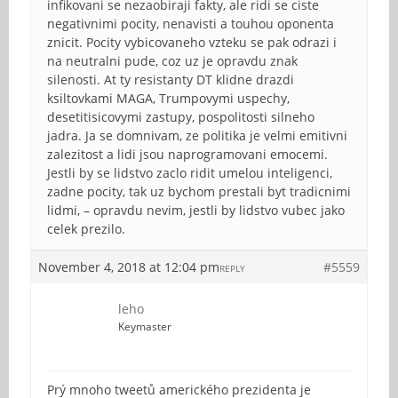
infikovani se nezaobiraji fakty, ale ridi se ciste
negativnimi pocity, nenavisti a touhou oponenta
znicit. Pocity vybicovaneho vzteku se pak odrazi i
na neutralni pude, coz uz je opravdu znak
silenosti. At ty resistanty DT klidne drazdi
ksiltovkami MAGA, Trumpovymi uspechy,
desetitisicovymi zastupy, pospolitosti silneho
jadra. Ja se domnivam, ze politika je velmi emitivni
zalezitost a lidi jsou naprogramovani emocemi.
Jestli by se lidstvo zaclo ridit umelou inteligenci,
zadne pocity, tak uz bychom prestali byt tradicnimi
lidmi, – opravdu nevim, jestli by lidstvo vubec jako
celek prezilo.
November 4, 2018 at 12:04 pm
#5559
REPLY
leho
Keymaster
Prý mnoho tweetů amerického prezidenta je