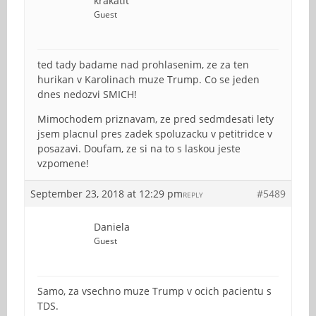
krakatit
Guest
ted tady badame nad prohlasenim, ze za ten
hurikan v Karolinach muze Trump. Co se jeden
dnes nedozvi SMICH!
Mimochodem priznavam, ze pred sedmdesati lety
jsem placnul pres zadek spoluzacku v petitridce v
posazavi. Doufam, ze si na to s laskou jeste
vzpomene!
September 23, 2018 at 12:29 pm
#5489
REPLY
Daniela
Guest
Samo, za vsechno muze Trump v ocich pacientu s
TDS.