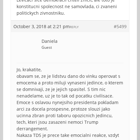
konstitucni spolecnost ne samovlada, ci zvaneni
politickych zivnostniku.
October 3, 2018 at 2:21 pm
#5499
REPLY
Daniela
Guest
Jo, krakatite,
obavam se, ze je lidstvu dano do vinku operovat s
emocema a proto miluji vynaseni jedince, o kterem
se domnivaji, ze je jejich spasitel. S tim nic
nenadelame, uz je to tak od pocatku civilisace.
Emoce s oslavou nynejsiho presidenta pokladam
arci za docela prospesne, protoze slouzi jako
ucinna zbran proti taboru opozicnich jedincu,
tech, kteri jsou zasazeni nemoci Trump
derrangement.
Nakaza TDS je prece take emocialni reakce, vzdyt