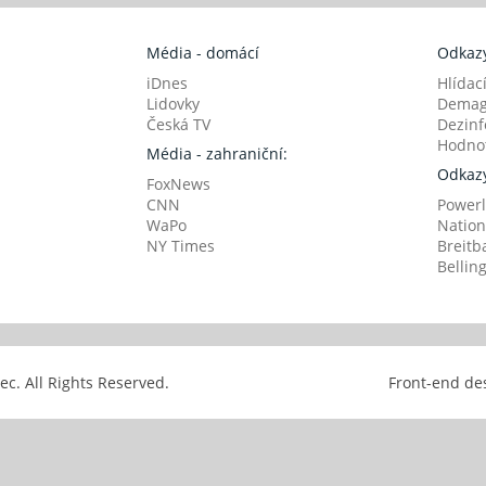
Média - domácí
Odkazy
iDnes
Hlídac
Lidovky
Demag
Česká TV
Dezinf
Hodnot
Média - zahraniční:
Odkazy
FoxNews
CNN
Powerl
WaPo
Nation
NY Times
Breitb
Bellin
avec. All Rights Reserved.
Front-end de