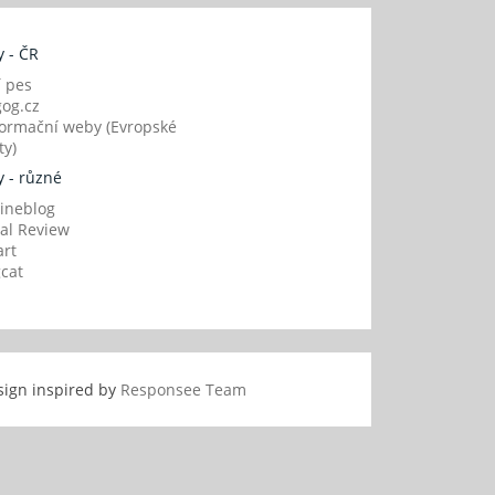
 - ČR
í pes
og.cz
ormační weby (Evropské
y)
 - různé
ineblog
al Review
art
gcat
sign inspired by
Responsee Team