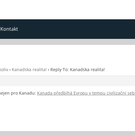
Kontakt
oliv
›
Kanadska realita!
›
Reply To: Kanadska realita!
 nejen pro Kanadu:
Kanada předbíhá Evropu v tempu civilizační se