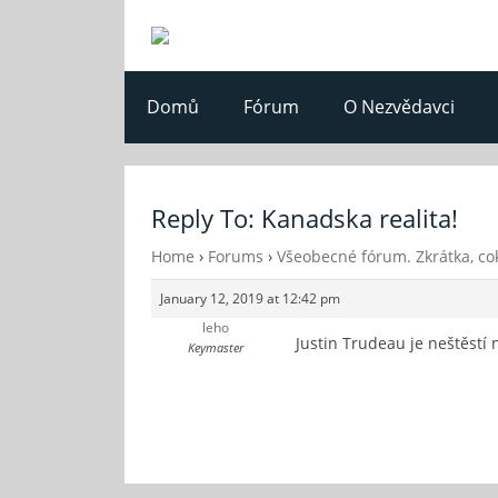
Domů
Fórum
O Nezvědavci
Reply To: Kanadska realita!
Home
›
Forums
›
Všeobecné fórum. Zkrátka, cok
January 12, 2019 at 12:42 pm
leho
Justin Trudeau je neštěstí
Keymaster