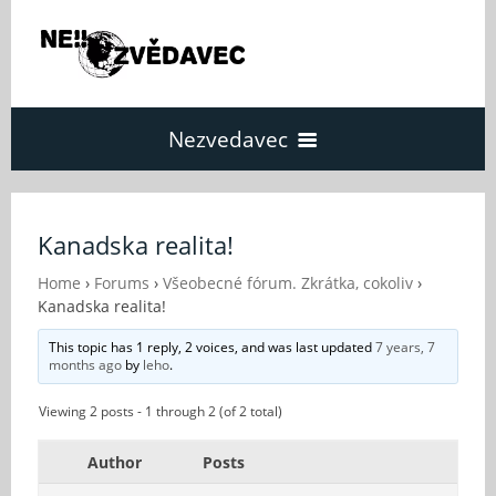
Nezvedavec
Domů
Kanadska realita!
Fórum
Home
›
Forums
›
Všeobecné fórum. Zkrátka, cokoliv
›
Kanadska realita!
This topic has 1 reply, 2 voices, and was last updated
7 years, 7
O Nezvědavci
months ago
by
leho
.
Viewing 2 posts - 1 through 2 (of 2 total)
Kontakt
Author
Posts