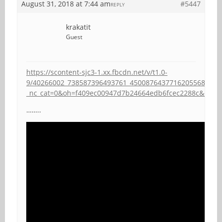
August 31, 2018 at 7:44 am
#5447
REPLY
krakatit
Guest
https://scontent-sjc3-1.xx.fbcdn.net/v/t1.0-
9/40266002_738587396493761_4500876437716205568_n.jp
_nc_cat=0&oh=f409ec00947d7b24664edb6fcec2288c&oe=5
……..