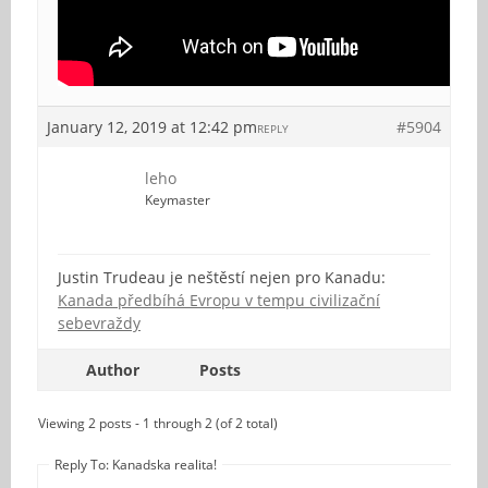
January 12, 2019 at 12:42 pm
#5904
REPLY
leho
Keymaster
Justin Trudeau je neštěstí nejen pro Kanadu:
Kanada předbíhá Evropu v tempu civilizační
sebevraždy
Author
Posts
Viewing 2 posts - 1 through 2 (of 2 total)
Reply To: Kanadska realita!