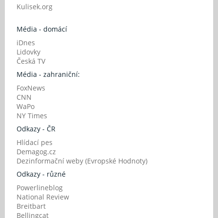
Kulisek.org
Média - domácí
iDnes
Lidovky
Česká TV
Média - zahraniční:
FoxNews
CNN
WaPo
NY Times
Odkazy - ČR
Hlídací pes
Demagog.cz
Dezinformační weby (Evropské Hodnoty)
Odkazy - různé
Powerlineblog
National Review
Breitbart
Bellingcat