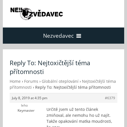
Nezvedavec
Domů
Reply To: Nejtoxičtější téma
přítomnosti
Fórum
Home
›
Forums
›
Globální oteplování
›
Nejtoxičtější téma
přítomnosti
›
Reply To: Nejtoxičtější téma přítomnosti
O Nezvědavci
July 8, 2019 at 4:35 pm
#6379
leho
Kontakt
Určitě jsem už tento článek
Keymaster
zmiňoval, ale nemohu ho už najít.
Takže opakování matka moudrosti,