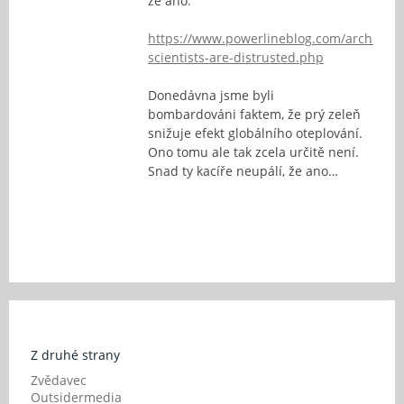
že ano:
https://www.powerlineblog.com/archives/
scientists-are-distrusted.php
Donedávna jsme byli
bombardováni faktem, že prý zeleň
snižuje efekt globálního oteplování.
Ono tomu ale tak zcela určitě není.
Snad ty kacíře neupálí, že ano…
Z druhé strany
Zvědavec
Outsidermedia