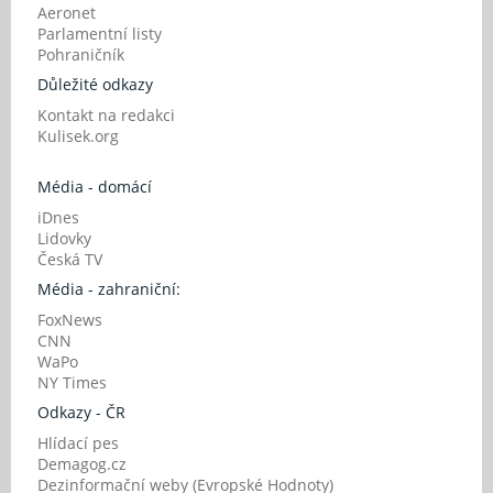
Aeronet
Parlamentní listy
Pohraničník
Důležité odkazy
Kontakt na redakci
Kulisek.org
Média - domácí
iDnes
Lidovky
Česká TV
Média - zahraniční:
FoxNews
CNN
WaPo
NY Times
Odkazy - ČR
Hlídací pes
Demagog.cz
Dezinformační weby (Evropské Hodnoty)