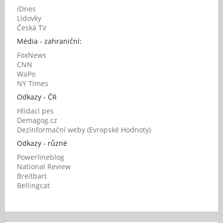
iDnes
Lidovky
Česká TV
Média - zahraniční:
FoxNews
CNN
WaPo
NY Times
Odkazy - ČR
Hlídací pes
Demagog.cz
Dezinformační weby (Evropské Hodnoty)
Odkazy - různé
Powerlineblog
National Review
Breitbart
Bellingcat