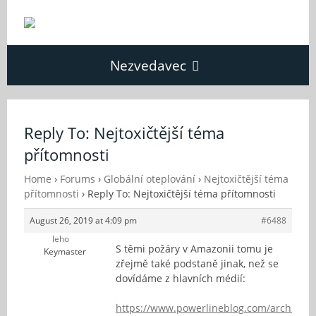
Nezvedavec
Domů
Reply To: Nejtoxičtější téma
přítomnosti
Fórum
Home
›
Forums
›
Globální oteplování
›
Nejtoxičtější téma
přítomnosti
›
Reply To: Nejtoxičtější téma přítomnosti
O Nezvědavci
August 26, 2019 at 4:09 pm
#6488
leho
Kontakt
S těmi požáry v Amazonii tomu je
Keymaster
zřejmě také podstaně jinak, než se
dovídáme z hlavních médií:
https://www.powerlineblog.com/archives/2