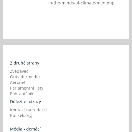
in-the-minds-of-climate-men.php
Z druhé strany
Zvědavec
Outsidermedia
Aeronet
Parlamentní listy
Pohraničník
Důležité odkazy
Kontakt na redakci
Kulisek.org
Média - domácí