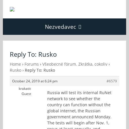
Nezvedavec
Domů
Reply To: Rusko
Fórum
Home
›
Forums
›
Všeobecné fórum. Zkrátka, cokoliv
›
Rusko
›
Reply To: Rusko
October 24, 2019 at 6:24 pm
#6579
O Nezvědavci
krakatit
Russia will test its internal RuNet
Guest
network to see whether the
Kontakt
country can function without the
global internet, the Russian
government announced Monday.
The tests will begin after Nov. 1,
recur at least annually, and