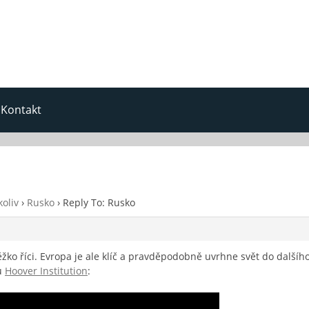
Kontakt
oliv
›
Rusko
›
Reply To: Rusko
ko říci. Evropa je ale klíč a pravděpodobně uvrhne svět do dalšího
eu
Hoover Institution
: