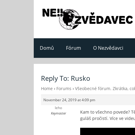
Domů
Fórum
O Nezvědavci
Reply To: Rusko
Home
›
Forums
›
Všeobecné fórum. Zkrátka, cok
November 24, 2019 at 4:09 pm
leho
Kam to všechno povede? Těž
Keymaster
guláš pročistí. Více ve vid