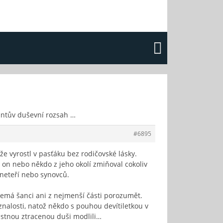
ntův duševní rozsah …
#6895
 že vyrostl v pasťáku bez rodičovské lásky.
se on nebo někdo z jeho okolí zmiňoval cokoliv
a neteří nebo synovců.
emá šanci ani z nejmenší části porozumět.
nalosti, natož někdo s pouhou devítiletkou v
ťastnou ztracenou duši modlili…