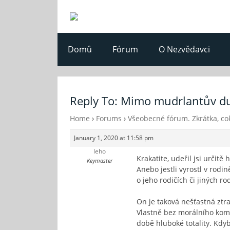
Domů
Fórum
O Nezvědavci
Reply To: Mimo mudrlantův d
Home
›
Forums
›
Všeobecné fórum. Zkrátka, cok
January 1, 2020 at 11:58 pm
leho
Krakatite, udeřil jsi určitě
Keymaster
Anebo jestli vyrostl v rodi
o jeho rodičích či jiných r
On je taková nešťastná ztr
Vlastně bez morálního komp
době hluboké totality. Kdy