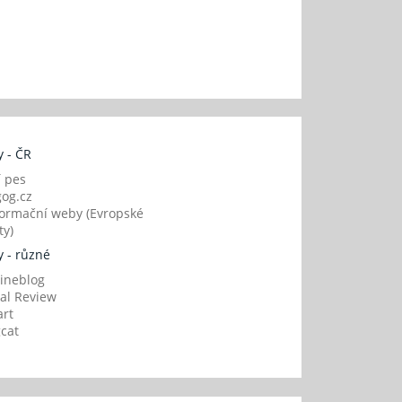
 - ČR
í pes
og.cz
ormační weby (Evropské
y)
 - různé
ineblog
al Review
art
gcat