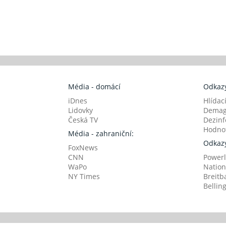
Média - domácí
Odkazy
iDnes
Hlídac
Lidovky
Demag
Česká TV
Dezinf
Hodnot
Média - zahraniční:
Odkazy
FoxNews
CNN
Powerl
WaPo
Nation
NY Times
Breitb
Bellin