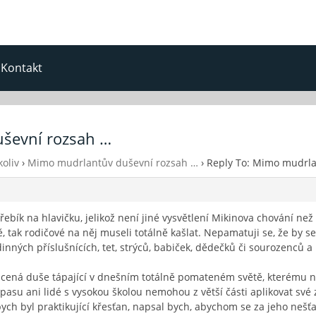
Kontakt
uševní rozsah …
oliv
›
Mimo mudrlantův duševní rozsah …
›
Reply To: Mimo mudrla
 hřebík na hlavičku, jelikož není jiné vysvětlení Mikinova chování než
ně, tak rodičové na něj museli totálně kašlat. Nepamatuji se, že by 
odinných příslušnících, tet, strýců, babiček, dědečků či sourozenců 
acená duše tápající v dnešním totálně pomateném světě, kterému n
asu ani lidé s vysokou školou nemohou z větší části aplikovat své z
bych byl praktikující křesťan, napsal bych, abychom se za jeho neš