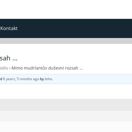
Kontakt
zsah …
oliv
›
Mimo mudrlantův duševní rozsah …
ed
6 years, 5 months ago
by
leho
.