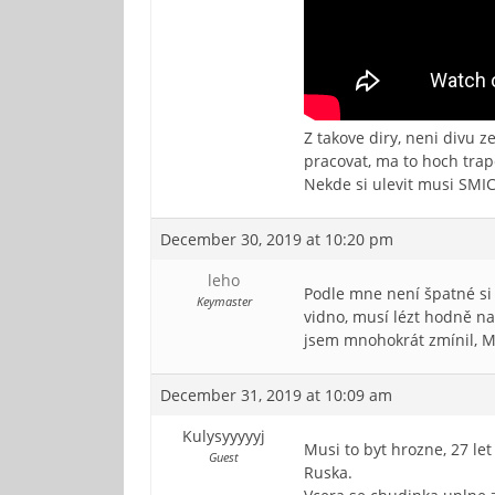
Z takove diry, neni divu 
pracovat, ma to hoch trap
Nekde si ulevit musi SMI
December 30, 2019 at 10:20 pm
leho
Podle mne není špatné si d
Keymaster
vidno, musí lézt hodně na
jsem mnohokrát zmínil, M
December 31, 2019 at 10:09 am
Kulysyyyyyj
Musi to byt hrozne, 27 le
Guest
Ruska.