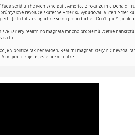
 řada seriálu The Men Who Built America z roku 2014 a Donald Tr
em průmyslové revoluce skutečně Ameriku vybudovali a kteří Amerik
pěch. Je to totiž i v agličtině velmi jednoduché: “Don’t quit!”, jinak ř
vé kariéry realitního magnáta mnoho problémů včetně bankrotů, al
zdá to.
oč je v politice tak nenáviděn. Realitní magnát, který nic nevzdá, ta
. A on jim to zajisté ještě pěkně natře…