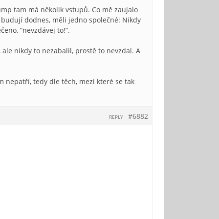
ump tam má několik vstupů. Co mě zaujalo
u budují dodnes, měli jedno společné: Nikdy
ečeno, “nevzdávej to!”.
e nikdy to nezabalil, prostě to nevzdal. A
m nepatří, tedy dle těch, mezi které se tak
#6882
REPLY