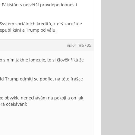
 a Pákistán s největší pravděpodobností
Systém sociálních kreditů, který zaručuje
Republikáni a Trump od válu.
#6785
REPLY
 s ním takhle lomcuje, to si člověk říká že
ld Trump odmítl se podílet na této frašce
ko obvykle nenechávám na pokoji a on jak
erá očekávání: