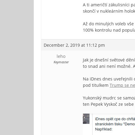
A ti američtí zákulisníci 
skončí v nukleárním holok
Až do minulých voleb vše 
100% kontrolu nad populac
December 2, 2019 at 11:12 pm
leho
Jak je dnešní světové dění
Keymaster
to snad ani není možné. A
Na iDnes dnes uveřejnili 
pod titulkem
Trump se nez
Yukonský mudrc se samozř
ten Pepek Vyskoč ze sebe 