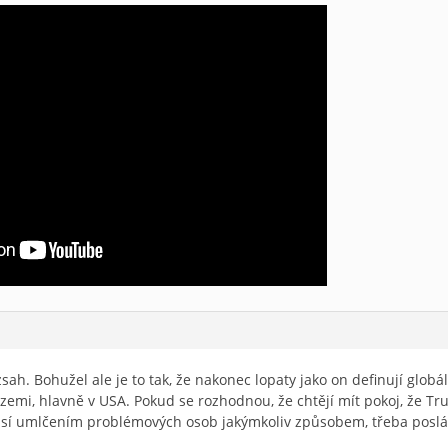
ah. Bohužel ale je to tak, že nakonec lopaty jako on definují globál
zemi, hlavně v USA. Pokud se rozhodnou, že chtějí mít pokoj, že Trump
kulisí umlčením problémových osob jakýmkoliv způsobem, třeba posl