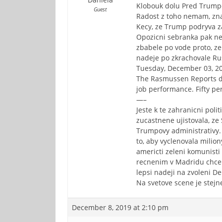
Klobouk dolu Pred Trumpe
Guest
Radost z toho nemam, zn
Kecy, ze Trump podryva zah
Opozicni sebranka pak neso
zbabele po vode proto, z
nadeje po zkrachovale Rus
Tuesday, December 03, 2
The Rasmussen Reports dai
job performance. Fifty pe
—–
Jeste k te zahranicni pol
zucastnene ujistovala, ze 
Trumpovy administrativy.
to, aby vyclenovala milio
americti zeleni komunisti
recnenim v Madridu chce j
lepsi nadeji na zvoleni D
Na svetove scene je stejn
December 8, 2019 at 2:10 pm