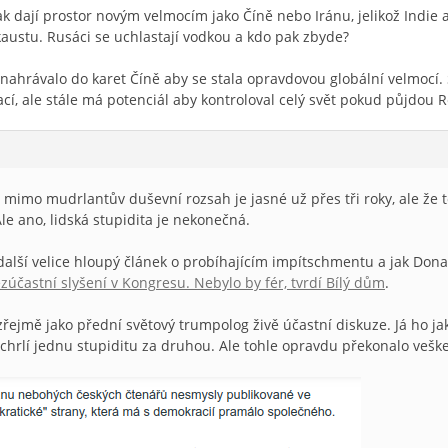
pak dají prostor novým velmocím jako Číně nebo Iránu, jelikož Indie
austu. Rusáci se uchlastají vodkou a kdo pak zbyde?
nahrávalo do karet Číně aby se stala opravdovou globální velmocí. 
í, ale stále má potenciál aby kontroloval celý svět pokud půjdou 
 mimo mudrlantův duševní rozsah je jasné už přes tři roky, ale že to
le ano, lidská stupidita je nekonečná.
další velice hloupý článek o probíhajícím impítschmentu a jak Dona
účastní slyšení v Kongresu. Nebylo by fér, tvrdí Bílý dům
.
ejmě jako přední světový trumpolog živě účastní diskuze. Já ho ja
chrlí jednu stupiditu za druhou. Ale tohle opravdu překonalo vešk