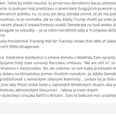
m. Tohle by nikdo neustal, tu prisernou denodenni baraz pitomost
acne to podryva moji predstavu o americkem fungujicim pravnim s
ranicni politiku, nu, to jsou jen kecy, jetreba zminit, ze on ma po
uhlasi, to je normalka. Jak se rika, kdyby Trump chodil po vode jako
e neumi plavat.V impeachmentu vsadili Demokrate na bud anebo, 
siagate se vzbudily, – ja se ridim narodnimi poly a Trumpova oblibe
019
ly Presidential Tracking Poll for Tuesday shows that 48% of Likely
rcent (50%) disapprove.
itice. Konkretne Konferenci o zmene klimatu v Madridu.Tam vyrazil
Spojene Staty stale uznavaji Parizskou smlouvu. “We are still in”, to
 Hranicici s vlastizradou. No, ale nakonec se tam baba predvadet 
ny dolaru na klimatickou pomoc chudsim narodum. Jo, kdyby Demokrat
 predstihovali s nemeckymi zelenymi koministy… Ledaze by je liber
iste taky Pelosi ziskat body u zajmovych klmatickych skupin, aby 
emokratu aktivistickymi blouznivci- , takovy ja mam dojem.
e dulezitejsi schuzka NATO v Britanii…Tam to bohuzel moc pratels