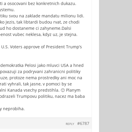
i a osocovani bez konkretnich dukazu.
ystemu.
litiku svou na zaklade mandatu milionu lidi.
 Jezis, tak libtardi budou rvat, ze chodi
bud ho dostaneme ci zahyneme.Dalsi
nost vubec neklesa, kdyz uz, je stejna.
 U.S. Voters approve of President Trump’s
a demokratka Pelosi jako mluvci USA a hned
 povazuji za podryvani zahranicni politiky
muze, protoze nema prostredky ani moc na
i vyhrali, tak jasne, v pomoci by se
alni Kanada vsechy predstihla. 🙂 Planym
podrazeli Trumpovu politiku, nacez ma baba
ky neprobiha.
#6787
REPLY