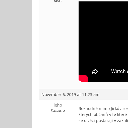
Guest
November 6, 2019 at 11:23 am
leho
Rozhodně mimo Jirkův rozs
Keymaster
kterých občanů v té které 
se o věci postarají v zá