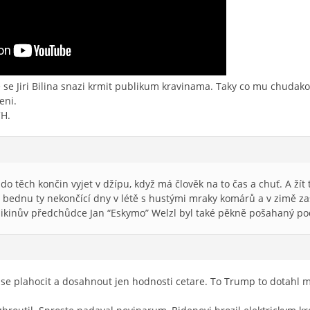
ze se Jiri Bilina snazi krmit publikum kravinama. Taky co mu chudako
eni.
CH.
o těch končin vyjet v džípu, když má člověk na to čas a chuť. A žít
 bednu ty nekončící dny v létě s hustými mraky komárů a v zimě za
ikinův předchůdce Jan “Eskymo” Welzl byl také pěkně pošahaný podi
t se plahocit a dosahnout jen hodnosti cetare. To Trump to dotahl 