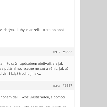
vi zbejva, dluhy, manzelka ktera ho honi
#6883
REPLY
 tam, to svým způsobem obdivuji, ale jak
se polární noc včetně mrazů a vánic. Jak už
vín, i když trochu jinak…
#6887
REPLY
mnohem dal. I kdyz vlastizradou, s pomoci