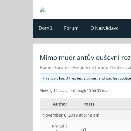
Domů
Fórum
O Nezvědavci
Mimo mudrlantův duševní ro
Home
›
Forums
›
Všeobecné fórum. Zkrátka, cok
This topic has 34 replies, 2 voices, and was last updat
Viewing 15 posts - 1 through 15 (of 35 total)
Author
Posts
November 6, 2019 at 9:48 am
Krakatit
FYI