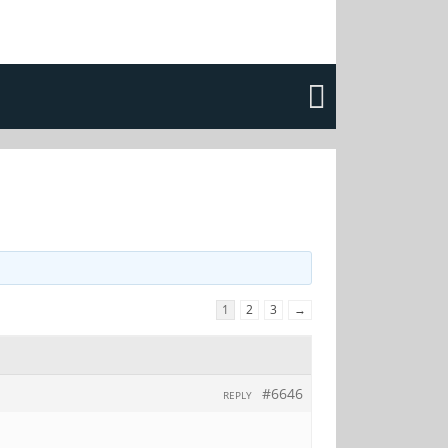
1
2
3
→
#6646
REPLY