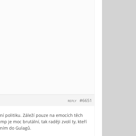
#6651
REPLY
ní politiku. Záleží pouze na emocích těch
 je moc brutální, tak raději zvolí ty, kteří
áním do Gulagů.