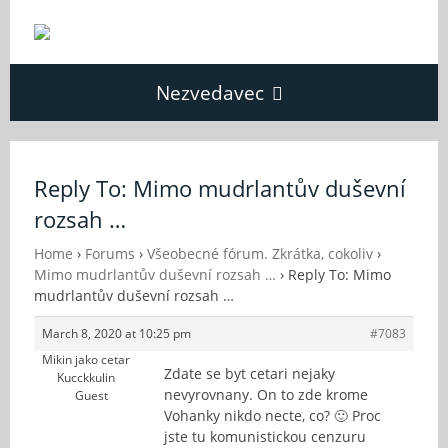
Nezvedavec
Domů
Reply To: Mimo mudrlantův duševní
rozsah …
Fórum
Home
›
Forums
›
Všeobecné fórum. Zkrátka, cokoliv
›
Mimo mudrlantův duševní rozsah …
›
Reply To: Mimo
O Nezvědavci
mudrlantův duševní rozsah …
March 8, 2020 at 10:25 pm
#7083
Kontakt
Mikin jako cetar
Zdate se byt cetari nejaky
Kucckkulin
nevyrovnany. On to zde krome
Guest
Vohanky nikdo necte, co? 🙂 Proc
jste tu komunistickou cenzuru