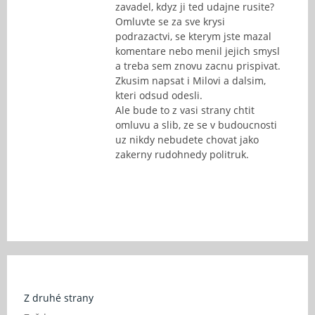
zavadel, kdyz ji ted udajne rusite?
Omluvte se za sve krysi
podrazactvi, se kterym jste mazal
komentare nebo menil jejich smysl
a treba sem znovu zacnu prispivat.
Zkusim napsat i Milovi a dalsim,
kteri odsud odesli.
Ale bude to z vasi strany chtit
omluvu a slib, ze se v budoucnosti
uz nikdy nebudete chovat jako
zakerny rudohnedy politruk.
Z druhé strany