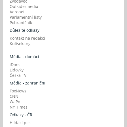
Zvědavec
Outsidermedia
Aeronet
Parlamentní listy
Pohraničník
Důležité odkazy
Kontakt na redakci
Kulisek.org
Média - domácí
iDnes
Lidovky
Česká TV
Média - zahraniční:
FoxNews
CNN
WaPo
NY Times
Odkazy - ČR
Hlídací pes