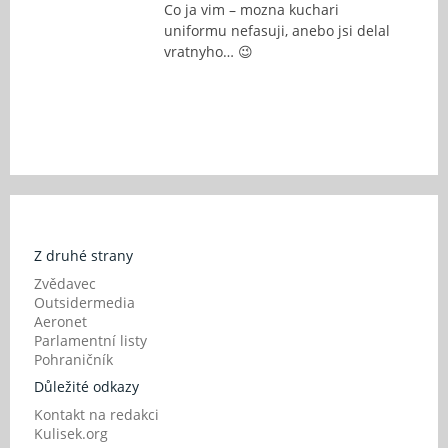
Co ja vim – mozna kuchari
uniformu nefasuji, anebo jsi delal
vratnyho… 😉
Z druhé strany
Zvědavec
Outsidermedia
Aeronet
Parlamentní listy
Pohraničník
Důležité odkazy
Kontakt na redakci
Kulisek.org