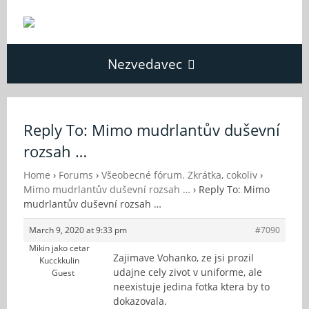
Nezvedavec
Domů
Reply To: Mimo mudrlantův duševní
rozsah …
Fórum
Home
›
Forums
›
Všeobecné fórum. Zkrátka, cokoliv
›
Mimo mudrlantův duševní rozsah …
›
Reply To: Mimo
O Nezvědavci
mudrlantův duševní rozsah …
March 9, 2020 at 9:33 pm
#7090
Kontakt
Mikin jako cetar
Zajimave Vohanko, ze jsi prozil
Kucckkulin
udajne cely zivot v uniforme, ale
Guest
neexistuje jedina fotka ktera by to
dokazovala.