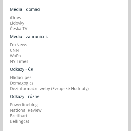
Média - domácí
iDnes
Lidovky
Česká TV
Média - zahraniční:
FoxNews
CNN
WaPo
NY Times
Odkazy - ČR
Hlídací pes
Demagog.cz
Dezinformační weby (Evropské Hodnoty)
Odkazy - různé
Powerlineblog
National Review
Breitbart
Bellingcat