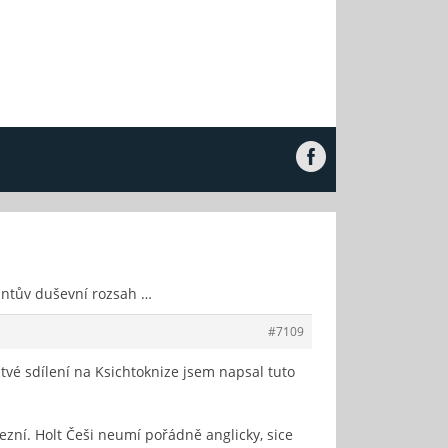
ntův duševní rozsah …
#7109
od tvé sdílení na Ksichtoknize jsem napsal tuto
nezní. Holt Češi neumí pořádně anglicky, sice