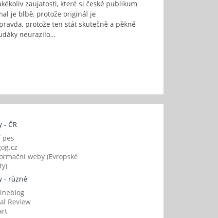
akékoliv zaujatosti, které si české publikum
mal je blbě, protože originál je
je pravda, protože ten stát skutečně a pěkně
hudáky neurazilo…
 - ČR
í pes
og.cz
ormační weby (Evropské
y)
 - různé
ineblog
al Review
art