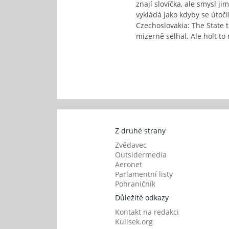
znají slovíčka, ale smysl j
vykládá jako kdyby se útočilo
Czechoslovakia: The State th
mizerně selhal. Ale holt t
Z druhé strany
Zvědavec
Outsidermedia
Aeronet
Parlamentní listy
Pohraničník
Důležité odkazy
Kontakt na redakci
Kulisek.org