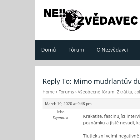
Domů
Fórum
O Nezvědavci
Reply To: Mimo mudrlantův d
Home
›
Forums
›
Všeobecné fórum. Zkrátka, cok
March 10, 2020 at 9:48 pm
leho
Krakatite, fascinující inter
Keymaster
poznámku a jistě nevadí, kd
Tiutlek zní velmi negativně