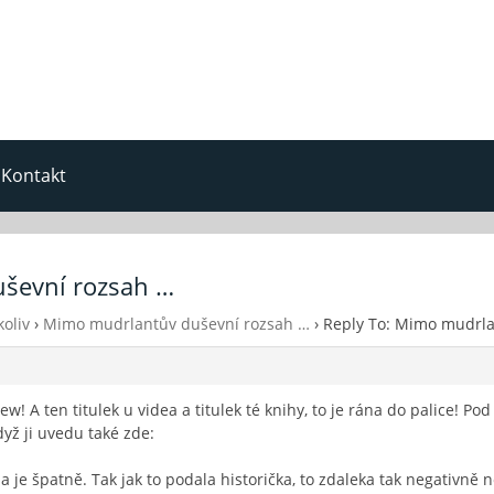
Kontakt
uševní rozsah …
oliv
›
Mimo mudrlantův duševní rozsah …
›
Reply To: Mimo mudrla
view! A ten titulek u videa a titulek té knihy, to je rána do palice! P
yž ji uvedu také zde:
 a je špatně. Tak jak to podala historička, to zdaleka tak negativně 