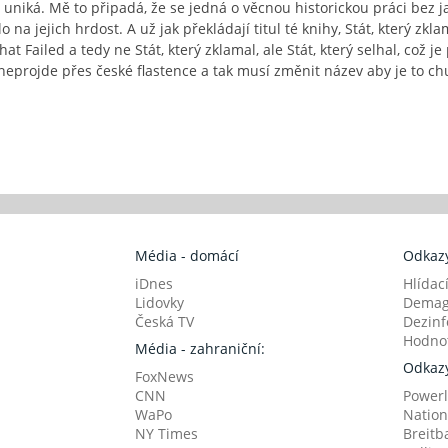
im uniká. Mě to připadá, že se jedná o věcnou historickou práci bez j
 na jejich hrdost. A už jak překládají titul té knihy, Stát, který zkla
at Failed a tedy ne Stát, který zklamal, ale Stát, který selhal, což 
o neprojde přes české flastence a tak musí změnit název aby je to c
Média - domácí
Odkazy
iDnes
Hlídac
Lidovky
Demag
Česká TV
Dezinf
Hodnot
Média - zahraniční:
Odkazy
FoxNews
CNN
Powerl
WaPo
Nation
NY Times
Breitb