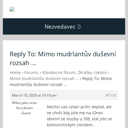
Nezvedavec
Domů
Reply To: Mimo mudrlantův duševní
rozsah …
Fórum
Home
›
Forums
›
Všeobecné fórum. Zkrátka, cokoliv
›
Mimo mudrlantův duševní rozsah …
›
Reply To: Mimo
O Nezvědavci
mudrlantův duševní rozsah …
March 10, 2020 at 10:19 pm
#7110
Kontakt
Mikin jako cetar
Nechci vas cetari prilis deptat, ale
Kucckkulin
ve chvili kdy jste me na iDnes
Guest
obvinil ze sluzby u StB, stal jste se
komunistickym zmrdem.