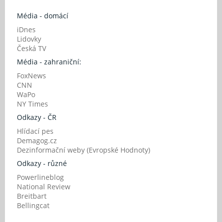
Média - domácí
iDnes
Lidovky
Česká TV
Média - zahraniční:
FoxNews
CNN
WaPo
NY Times
Odkazy - ČR
Hlídací pes
Demagog.cz
Dezinformační weby (Evropské Hodnoty)
Odkazy - různé
Powerlineblog
National Review
Breitbart
Bellingcat