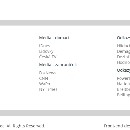
Média - domácí
Odkazy
iDnes
Hlídac
Lidovky
Demag
Česká TV
Dezinf
Hodnot
Média - zahraniční:
Odkazy
FoxNews
CNN
Powerl
WaPo
Nation
NY Times
Breitb
Bellin
avec. All Rights Reserved.
Front-end de