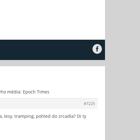
ého média: Epoch Times
#7225
a, lesy, tramping, pohled do zrcadla? Di ty