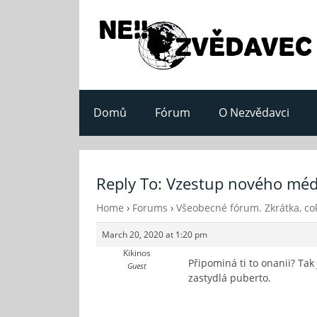
Domů
Fórum
O Nezvědavci
Reply To: Vzestup nového méd
Home
›
Forums
›
Všeobecné fórum. Zkrátka, cok
March 20, 2020 at 1:20 pm
Kikinos
Připominá ti to onanii? Tak
Guest
zastydlá puberto.