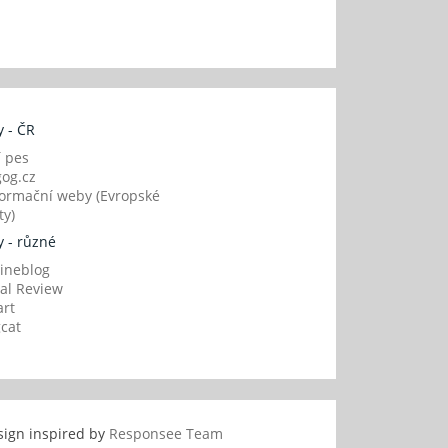
 - ČR
í pes
og.cz
ormační weby (Evropské
y)
 - různé
ineblog
al Review
art
gcat
sign inspired by
Responsee Team