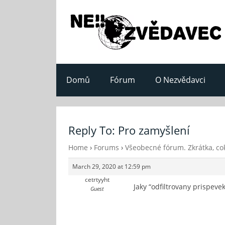
Domů
Fórum
O Nezvědavci
Reply To: Pro zamyšlení
Home
›
Forums
›
Všeobecné fórum. Zkrátka, cok
March 29, 2020 at 12:59 pm
cetrtyyht
Jaky “odfiltrovany prispevek
Guest