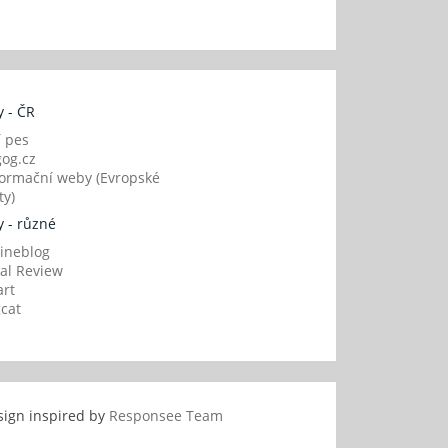
 - ČR
í pes
og.cz
ormační weby (Evropské
y)
 - různé
ineblog
al Review
art
gcat
sign inspired by
Responsee Team