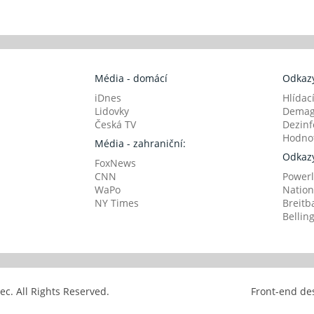
Média - domácí
Odkazy
iDnes
Hlídac
Lidovky
Demag
Česká TV
Dezinf
Hodnot
Média - zahraniční:
Odkazy
FoxNews
CNN
Powerl
WaPo
Nation
NY Times
Breitb
Bellin
avec. All Rights Reserved.
Front-end de