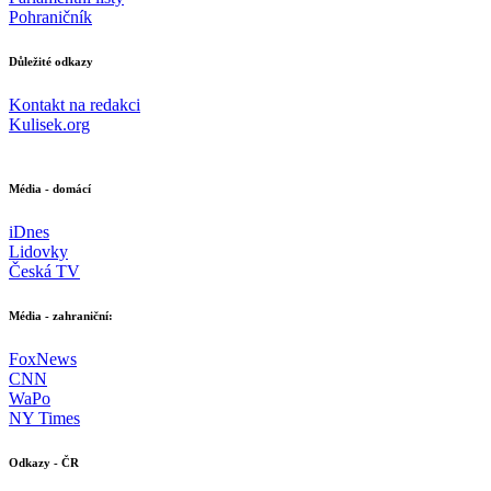
Pohraničník
Důležité odkazy
Kontakt na redakci
Kulisek.org
Média - domácí
iDnes
Lidovky
Česká TV
Média - zahraniční:
FoxNews
CNN
WaPo
NY Times
Odkazy - ČR