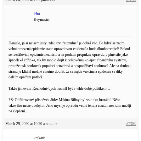
leho
Keymaster
Danielo, já si nejsem jistý, zdali tzv. “stimulus” je dobrá věc. Co když se zatím
velmi omezená epidemie stane opravdovou epidemií a bude dlouhotrvající? Pokud
se rozšiřování epidemie nezmírní a na podzim propukne opravdu v plné síle jako
španělská chřipka, tak by mohlo dojít k celkovému kolapsu finančního systému,
protože tisk bankovek populaci neuzdraví a hospodářství neobnoví. Ale na druhou
stranu je klidně možné a nutno doufat, že se najde vakcína a epidemie se díky
dalším opatření potlačí.
Takže já nevím. Rozhodně bych nechtěl být v téhle době politikem…
PS: Odfiltrovaný příspěvek Jirky Mikina Bíliny byl vskutku brutální. Něco
takového nelze uveřejnit. Jeho mysl je opravdu velmi temná a zatím nevidím naději
na zlepšení…
March 29, 2020 at 10:20 am
#7303
REPLY
krakatit