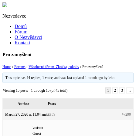
Nezvedavec
Domů
Fórum
O Nezvědavci
Kontakt
Pro zamyšlení
Home
›
Forums
›
Všeobecné fórum. Zkrátka, cokoliv
›
Pro zamyšlení
This topic has 44 replies, 1 voice, and was last updated
1 month ago
by
leho
.
Viewing 15 posts - 1 through 15 (of 45 total)
1
2
3
→
Author
Posts
March 27, 2020 at 11:04 am
#7290
REPLY
krakatit
Guest