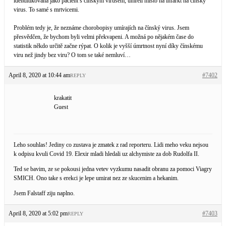
idenditikována jako pacient s čínským virusem, umřeli místo na infarkt na čínský
virus. To samé s mrtvicemi.
Problém tedy je, že neznáme chorobopisy umírajích na čínský virus. Jsem
přesvědčen, že bychom byli velmi překvapeni. A možná po nějakém čase do
statistik někdo určitě začne rýpat. O kolik je vyšší úmrtnost nyní díky čínskému
viru než jindy bez viru? O tom se také nemluví…
April 8, 2020 at 10:44 am
#7402
REPLY
krakatit
Guest
Leho souhlas! Jediny co zustava je zmatek z rad reporteru. Lidi meho veku nejsou
k odpisu kvuli Covid 19. Elexir mladi hledali uz alchymiste za dob Rudolfa II.
Ted se bavim, ze se pokousi jedna vetev vyzkumu nasadit obranu za pomoci Viagry
SMICH. Ono take s erekci je lepe umirat nez ze skucenim a hekanim.
Jsem Falstaff ziju naplno.
April 8, 2020 at 5:02 pm
#7403
REPLY