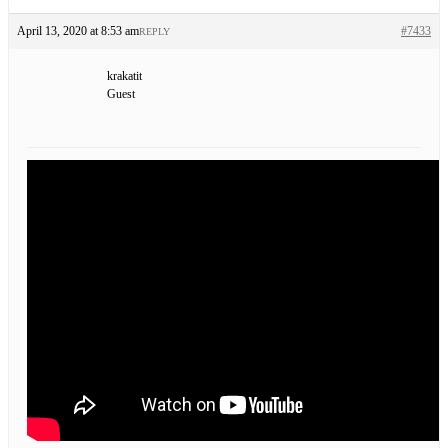
April 13, 2020 at 8:53 am
#7433
REPLY
krakatit
Guest