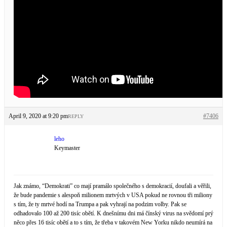
April 9, 2020 at 9:20 pm
#7406
REPLY
leho
Keymaster
Jak známo, “Demokrati” co mají pramálo společného s demokracií, doufali a věřili,
že bude pandemie s alespoň milionem mrtvých v USA pokud ne rovnou tři miliony
s tím, že ty mrtvé hodí na Trumpa a pak vyhrají na podzim volby. Pak se
odhadovalo 100 až 200 tisíc obětí. K dnešnímu dni má čínský virus na svědomí prý
něco přes 16 tisíc obětí a to s tím, že třeba v takovém New Yorku nikdo neumírá na