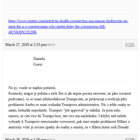
https://www.reuters.com/article/us-health-coronavirus-usa-massie-factbox/mr-no-
meet-the-u-s-congressman-who-might-delay-the-coronavirus-bill-
idUSKBN21E26K
March 27, 2020 at 5:53 pm
#7291
REPLY
Daniela
Guest
No jo, vsude se najdou potizisti,
Kentucky magor je jednim z nich.Ten si ale aspon pocina otevrene, ne jako socansti
podvrataci, co se snazi zdiskreditkovat Trumpa tim, ze prekrucuji a zvelicuji jeho
prohlaseni.Anebo se snazi rozhadat Trumpovu administrativu. Nic z tehle snahy se
zatim, bohudik nepodarilo. Trumpuv “job approval” je stabilni. Ja jsem toho
nazoru, ze cim vice do Trumpa busi, tim vice ma nasledniku. I kdyby mel nekdo
vyhrady k Trumpove emocionalni vyrecnosti, pak staci nejake prohlaseni Hillary a
americky volic je uvrzen zpatky do reality a stastny, ze v Bilem dome sedi Donald.
March 28, 2020 at 1:50 pm
#7298
REPLY