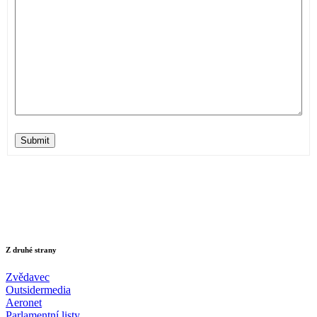
Submit
Z druhé strany
Zvědavec
Outsidermedia
Aeronet
Parlamentní listy