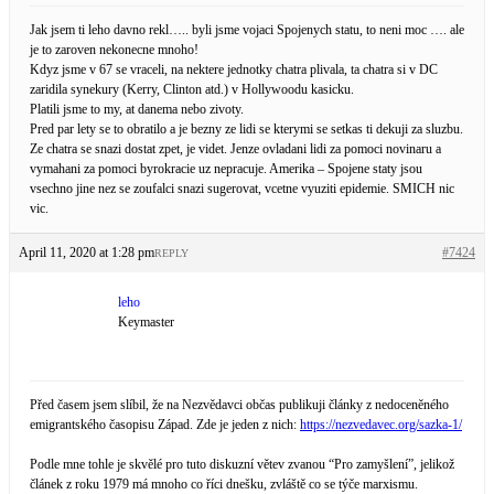
Jak jsem ti leho davno rekl….. byli jsme vojaci Spojenych statu, to neni moc …. ale
je to zaroven nekonecne mnoho!
Kdyz jsme v 67 se vraceli, na nektere jednotky chatra plivala, ta chatra si v DC
zaridila synekury (Kerry, Clinton atd.) v Hollywoodu kasicku.
Platili jsme to my, at danema nebo zivoty.
Pred par lety se to obratilo a je bezny ze lidi se kterymi se setkas ti dekuji za sluzbu.
Ze chatra se snazi dostat zpet, je videt. Jenze ovladani lidi za pomoci novinaru a
vymahani za pomoci byrokracie uz nepracuje. Amerika – Spojene staty jsou
vsechno jine nez se zoufalci snazi sugerovat, vcetne vyuziti epidemie. SMICH nic
vic.
April 11, 2020 at 1:28 pm
#7424
REPLY
leho
Keymaster
Před časem jsem slíbil, že na Nezvědavci občas publikuji články z nedoceněného
emigrantského časopisu Západ. Zde je jeden z nich:
https://nezvedavec.org/sazka-1/
Podle mne tohle je skvělé pro tuto diskuzní větev zvanou “Pro zamyšlení”, jelikož
článek z roku 1979 má mnoho co říci dnešku, zvláště co se týče marxismu.