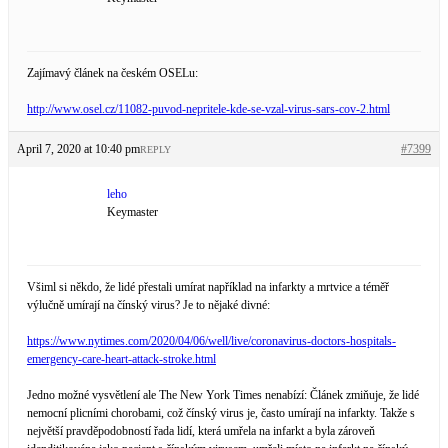
Zajímavý článek na českém OSELu:
http://www.osel.cz/11082-puvod-nepritele-kde-se-vzal-virus-sars-cov-2.html
April 7, 2020 at 10:40 pm
#7399
REPLY
leho
Keymaster
Všiml si někdo, že lidé přestali umírat například na infarkty a mrtvice a téměř
výlučně umírají na čínský virus? Je to nějaké divné:
https://www.nytimes.com/2020/04/06/well/live/coronavirus-doctors-hospitals-
emergency-care-heart-attack-stroke.html
Jedno možné vysvětlení ale The New York Times nenabízí: Článek zmiňuje, že lidé
nemocní plicními chorobami, což čínský virus je, často umírají na infarkty. Takže s
největší pravděpodobností řada lidí, která umřela na infarkt a byla zároveň