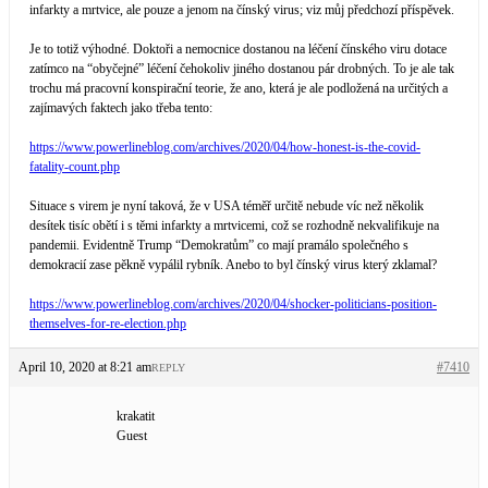
infarkty a mrtvice, ale pouze a jenom na čínský virus; viz můj předchozí příspěvek.
Je to totiž výhodné. Doktoři a nemocnice dostanou na léčení čínského viru dotace
zatímco na “obyčejné” léčení čehokoliv jiného dostanou pár drobných. To je ale tak
trochu má pracovní konspirační teorie, že ano, která je ale podložená na určitých a
zajímavých faktech jako třeba tento:
https://www.powerlineblog.com/archives/2020/04/how-honest-is-the-covid-
fatality-count.php
Situace s virem je nyní taková, že v USA téměř určitě nebude víc než několik
desítek tisíc obětí i s těmi infarkty a mrtvicemi, což se rozhodně nekvalifikuje na
pandemii. Evidentně Trump “Demokratům” co mají pramálo společného s
demokracií zase pěkně vypálil rybník. Anebo to byl čínský virus který zklamal?
https://www.powerlineblog.com/archives/2020/04/shocker-politicians-position-
themselves-for-re-election.php
April 10, 2020 at 8:21 am
#7410
REPLY
krakatit
Guest