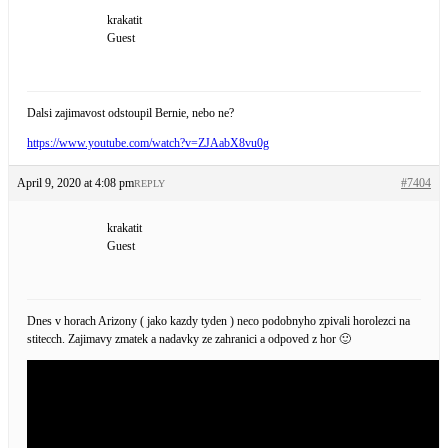
krakatit
Guest
Dalsi zajimavost odstoupil Bernie, nebo ne?
https://www.youtube.com/watch?v=ZJAabX8vu0g
April 9, 2020 at 4:08 pm
#7404
REPLY
krakatit
Guest
Dnes v horach Arizony ( jako kazdy tyden ) neco podobnyho zpivali horolezci na
stitecch. Zajimavy zmatek a nadavky ze zahranici a odpoved z hor 🙂