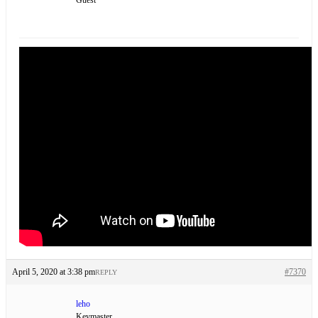
April 5, 2020 at 3:38 pm
#7370
REPLY
leho
Keymaster