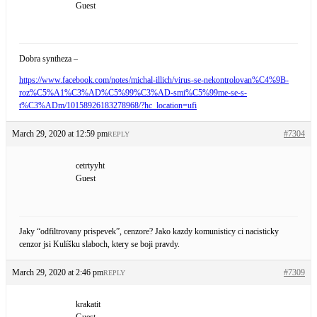
Guest
Dobra syntheza –
https://www.facebook.com/notes/michal-illich/virus-se-nekontrolovan%C4%9B-
roz%C5%A1%C3%AD%C5%99%C3%AD-smi%C5%99me-se-s-
t%C3%ADm/10158926183278968/?hc_location=ufi
March 29, 2020 at 12:59 pm
#7304
REPLY
cetrtyyht
Guest
Jaky “odfiltrovany prispevek”, cenzore? Jako kazdy komunisticy ci nacisticky
cenzor jsi Kulíšku slaboch, ktery se boji pravdy.
March 29, 2020 at 2:46 pm
#7309
REPLY
krakatit
Guest