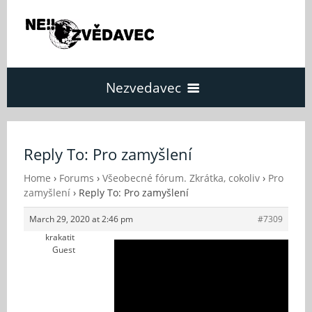
Nezvedavec
Domů
Reply To: Pro zamyšlení
Fórum
Home
›
Forums
›
Všeobecné fórum. Zkrátka, cokoliv
›
Pro
zamyšlení
›
Reply To: Pro zamyšlení
March 29, 2020 at 2:46 pm
#7309
O Nezvědavci
krakatit
Guest
Kontakt