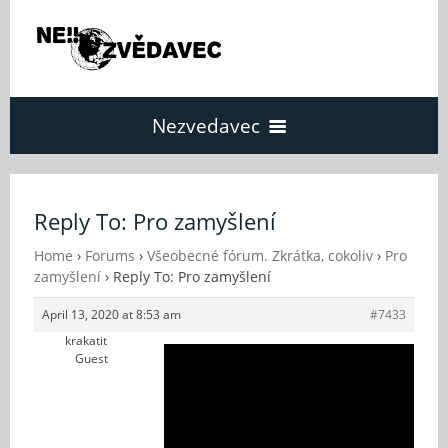
Nezvedavec
Domů
Reply To: Pro zamyšlení
Fórum
Home
›
Forums
›
Všeobecné fórum. Zkrátka, cokoliv
›
Pro
zamyšlení
›
Reply To: Pro zamyšlení
April 13, 2020 at 8:53 am
#7433
O Nezvědavci
krakatit
Guest
Kontakt