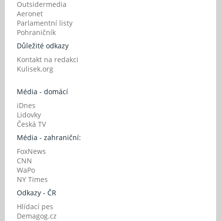
Outsidermedia
Aeronet
Parlamentní listy
Pohraničník
Důležité odkazy
Kontakt na redakci
Kulisek.org
Média - domácí
iDnes
Lidovky
Česká TV
Média - zahraniční:
FoxNews
CNN
WaPo
NY Times
Odkazy - ČR
Hlídací pes
Demagog.cz