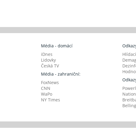
Média - domácí
Odkazy
iDnes
Hlídac
Lidovky
Demag
Česká TV
Dezinf
Hodnot
Média - zahraniční:
Odkazy
FoxNews
CNN
Powerl
WaPo
Nation
NY Times
Breitb
Bellin