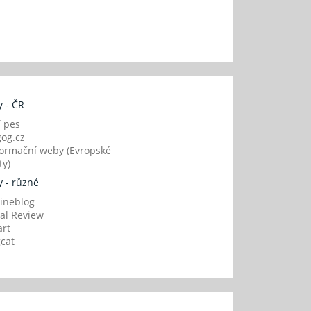
 - ČR
í pes
og.cz
ormační weby (Evropské
y)
 - různé
ineblog
al Review
art
gcat