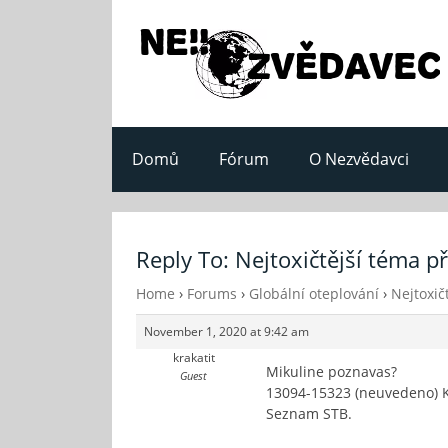
Domů
Fórum
O Nezvědavci
Reply To: Nejtoxičtější téma p
Home
›
Forums
›
Globální oteplování
›
Nejtoxič
November 1, 2020 at 9:42 am
krakatit
Mikuline poznavas?
Guest
13094-15323 (neuvedeno) KS
Seznam STB.