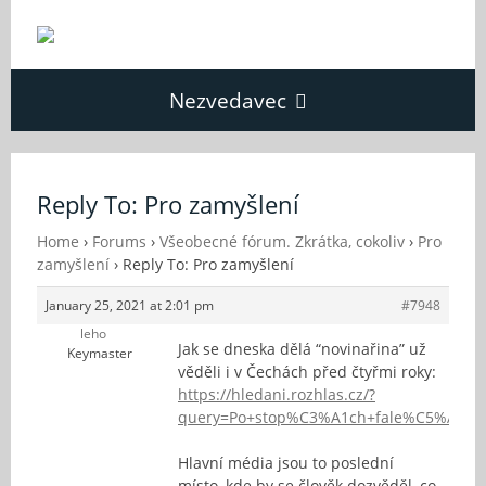
Nezvedavec
Domů
Reply To: Pro zamyšlení
Fórum
Home
›
Forums
›
Všeobecné fórum. Zkrátka, cokoliv
›
Pro
zamyšlení
›
Reply To: Pro zamyšlení
January 25, 2021 at 2:01 pm
#7948
O Nezvědavci
leho
Jak se dneska dělá “novinařina” už
Keymaster
věděli i v Čechách před čtyřmi roky:
Kontakt
https://hledani.rozhlas.cz/?
query=Po+stop%C3%A1ch+fale%C5%A1n%
Hlavní média jsou to poslední
místo, kde by se člověk dozvěděl, co