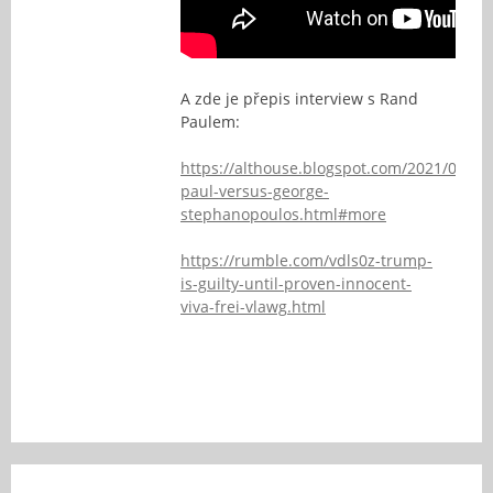
A zde je přepis interview s Rand
Paulem:
https://althouse.blogspot.com/2021/01/ra
paul-versus-george-
stephanopoulos.html#more
https://rumble.com/vdls0z-trump-
is-guilty-until-proven-innocent-
viva-frei-vlawg.html