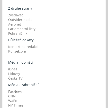
Z druhé strany
Zvědavec
Outsidermedia
Aeronet
Parlamentní listy
Pohraničník
Důležité odkazy
Kontakt na redakci
Kulisek.org
Média - domácí
iDnes
Lidovky
Česká TV
Média - zahraniční:
FoxNews
CNN
WaPo
NY Times