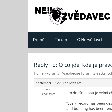
Domů
Fórum
O Nezvědavci
Reply To: O co jde, kde je prav
Home
›
Forums
›
Všeobecné fórum. Zkrátka, cok
September 19, 2021 at 12:56 pm
leho
Pro dnešní dobu je velmi ch
Keymaster
“Every record has been dest
and building has been rena