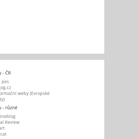
 - ČR
í pes
og.cz
ormační weby (Evropské
y)
 - různé
ineblog
al Review
art
gcat