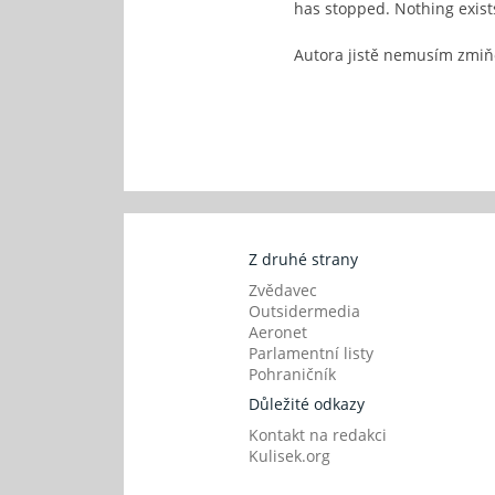
has stopped. Nothing exists
Autora jistě nemusím zmi
Z druhé strany
Zvědavec
Outsidermedia
Aeronet
Parlamentní listy
Pohraničník
Důležité odkazy
Kontakt na redakci
Kulisek.org