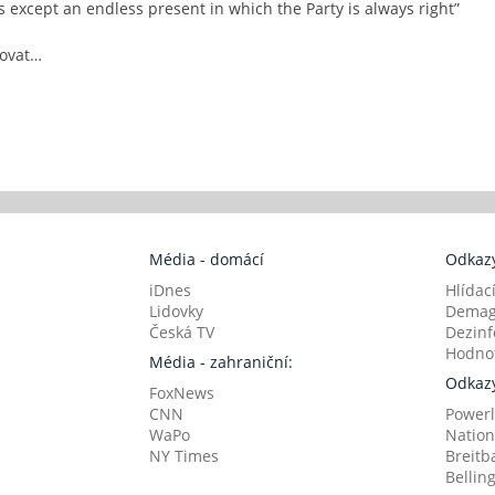
 except an endless present in which the Party is always right”
ňovat…
Média - domácí
Odkazy
iDnes
Hlídac
Lidovky
Demag
Česká TV
Dezinf
Hodnot
Média - zahraniční:
Odkazy
FoxNews
CNN
Powerl
WaPo
Nation
NY Times
Breitb
Bellin