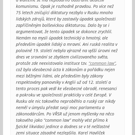
komunismu. Opak je rozhodně pravdou. Po více než
75 letech zničující diktatury nezbylo v Rusku mnoho
lidských zdrojů, které by zastavily úpadek společnosti
zapříčiněným bolševickou diktaturou. Dalo by se i
argumentovat, že tento úpadek se dokonce zrychlil.
Nemám na mysli úpadek technický a hmotný, ale
především úpadek lidský a mravní. Ani ruská realita v
polovině 19. století nebyla výrazně na vyšší úrovni než
dnes ve srovnání se zbytkem civilizovaného světa,
protože zde neexistovala instituce tzv.
“common law”
,
což byla všeobecná úcta k zákonům a pořádku nejen
mezi běžnými lidmi, ale především byly zákony
respektovány panovníky v Anglii už od 12. století a
tento proces pak vedl ke všeobecné obrodě, renesanci
a pokroku ve společnosti prakticky v celé Evropě. V
Rusku ale nic takového neproběhlo a ruský car nikdy
neměl v úmyslu předat svoji moc parlamentu a
zákonodárcům. Po VŘSR už jenom myšlenky na něco
takového jako “common law” mohly vést přímo k
fyzické likvidaci jedince a dodnes se v té nešťastné
zemi situace zásadně nezlepšila. Karel Havlíček