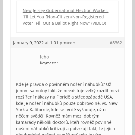
New Jersey Gubernatorial Election Worker:
“I’ll Let You [Non-Citizen/Non-Registered
Voter] Fill Out a Ballot Right Now” (VIDEO)
January 9, 2022 at 1:01 pm
#8362
REPLY
leho
Keymaster
Kde je pravda o povinném nošení náhubků? Už
jenom samotný fakt, že neexistuje velký rozdíl mezi
rozšíření nákazy na Floridě a středozápadě USA,
kde je nošení náhubků pouze dobrovolné, vs. New
York a Kalifornie, kde se tvrdě vyžaduje, už o
něčem svědčí. Rovněž mám mezi dobrými
kamarády několik doktorů, kteří rovněž povinné
nošení náhubků kritizují a potvrzují fakt, že jejich
dlouhodobé nošení rovněž způsobuje více