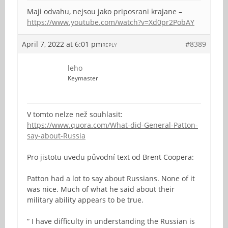
Maji odvahu, nejsou jako priposrani krajane –
https://www.youtube.com/watch?v=Xd0pr2PobAY
April 7, 2022 at 6:01 pm
#8389
REPLY
leho
Keymaster
V tomto nelze než souhlasit:
https://www.quora.com/What-did-General-Patton-
say-about-Russia
Pro jistotu uvedu původní text od Brent Coopera:
Patton had a lot to say about Russians. None of it
was nice. Much of what he said about their
military ability appears to be true.
“ I have difficulty in understanding the Russian is