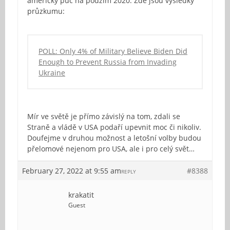
americký puč na podzim 2020. Zde jsou výsledky
průzkumu:
POLL: Only 4% of Military Believe Biden Did
Enough to Prevent Russia from Invading
Ukraine
Mír ve světě je přímo závislý na tom, zdali se
Straně a vládě v USA podaří upevnit moc či nikoliv.
Doufejme v druhou možnost a letošní volby budou
přelomové nejenom pro USA, ale i pro celý svět…
February 27, 2022 at 9:55 am
#8388
REPLY
krakatit
Guest