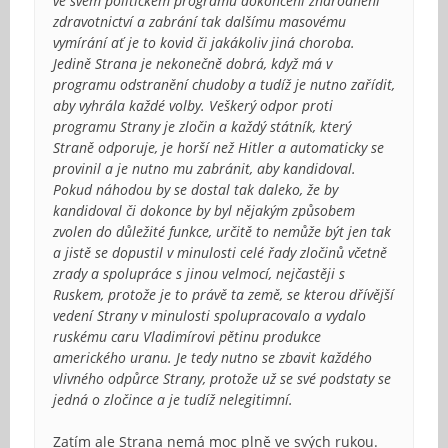
ve svém politickém programu dokončení znárodnění
zdravotnictví a zabrání tak dalšímu masovému
vymírání ať je to kovid či jakákoliv jiná choroba.
Jedině Strana je nekonečně dobrá, když má v
programu odstranění chudoby a tudíž je nutno zařídit,
aby vyhrála každé volby. Veškerý odpor proti
programu Strany je zločin a každý státník, který
Straně odporuje, je horší než Hitler a automaticky se
provinil a je nutno mu zabránit, aby kandidoval.
Pokud náhodou by se dostal tak daleko, že by
kandidoval či dokonce by byl nějakým způsobem
zvolen do důležité funkce, určitě to nemůže být jen tak
a jistě se dopustil v minulosti celé řady zločinů včetně
zrady a spolupráce s jinou velmocí, nejčastěji s
Ruskem, protože je to právě ta země, se kterou dřívější
vedení Strany v minulosti spolupracovalo a vydalo
ruskému caru Vladimírovi pětinu produkce
amerického uranu. Je tedy nutno se zbavit každého
vlivného odpůrce Strany, protože už se své podstaty se
jedná o zločince a je tudíž nelegitimní.
Zatím ale Strana nemá moc plně ve svých rukou.