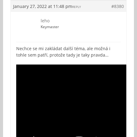
January 27, 2022 at 11:48 pm
#8380
REPLY
leho
Keymaster
Nechce se mi zakládat další téma, ale možná i
tohle sem patří, protože tady je taky pravda…