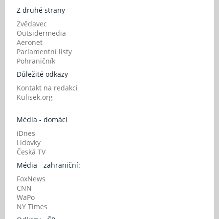
Z druhé strany
Zvědavec
Outsidermedia
Aeronet
Parlamentní listy
Pohraničník
Důležité odkazy
Kontakt na redakci
Kulisek.org
Média - domácí
iDnes
Lidovky
Česká TV
Média - zahraniční:
FoxNews
CNN
WaPo
NY Times