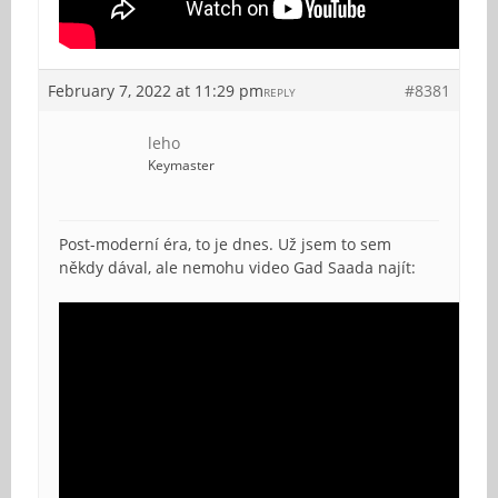
February 7, 2022 at 11:29 pm
#8381
REPLY
leho
Keymaster
Post-moderní éra, to je dnes. Už jsem to sem
někdy dával, ale nemohu video Gad Saada najít: