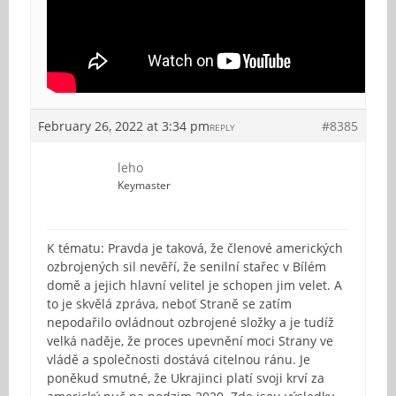
February 26, 2022 at 3:34 pm
#8385
REPLY
leho
Keymaster
K tématu: Pravda je taková, že členové amerických
ozbrojených sil nevěří, že senilní stařec v Bílém
domě a jejich hlavní velitel je schopen jim velet. A
to je skvělá zpráva, neboť Straně se zatím
nepodařilo ovládnout ozbrojené složky a je tudíž
velká naděje, že proces upevnění moci Strany ve
vládě a společnosti dostává citelnou ránu. Je
poněkud smutné, že Ukrajinci platí svoji krví za