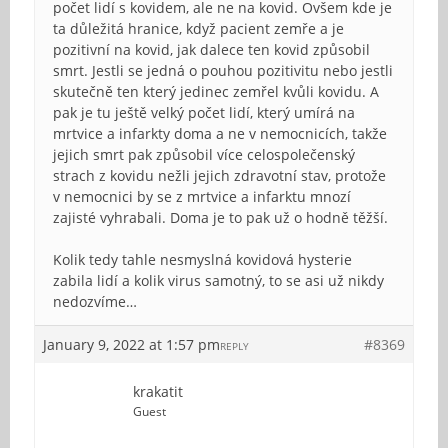
počet lidí s kovidem, ale ne na kovid. Ovšem kde je
ta důležitá hranice, když pacient zemře a je
pozitivní na kovid, jak dalece ten kovid způsobil
smrt. Jestli se jedná o pouhou pozitivitu nebo jestli
skutečně ten který jedinec zemřel kvůli kovidu. A
pak je tu ještě velký počet lidí, který umírá na
mrtvice a infarkty doma a ne v nemocnicích, takže
jejich smrt pak způsobil více celospolečenský
strach z kovidu nežli jejich zdravotní stav, protože
v nemocnici by se z mrtvice a infarktu mnozí
zajisté vyhrabali. Doma je to pak už o hodně těžší.
Kolik tedy tahle nesmyslná kovidová hysterie
zabila lidí a kolik virus samotný, to se asi už nikdy
nedozvíme…
January 9, 2022 at 1:57 pm
#8369
REPLY
krakatit
Guest