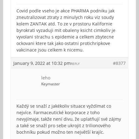
Covid podle vseho je akce PHARMA podniku jak
zneutralizovat ztraty z minulych roku viz soudy
kolem ZANTAK atd. To ze v prostoru Kalifornie
byrokrati vyzaduji mit obaleny ksicht cimkoliv je
vyvolani strachu s epidemie a celkem zbytecne
ockovani ktere tak jako ostatni protichripkove
vakcinace jsou celkem k nicemu.
January 9, 2022 at 10:32 pm
#8377
REPLY
leho
Keymaster
Každý se snaží z jakékoliv situace vyždímat co
nejvíce. Farmaceutické korporace z toho
nevyjímaje, takže není divu, že uplatňují své zájmy
a také se snaží pro sebe ukrojit z trilionového
bochníku pokud možno ten největší krajíc.