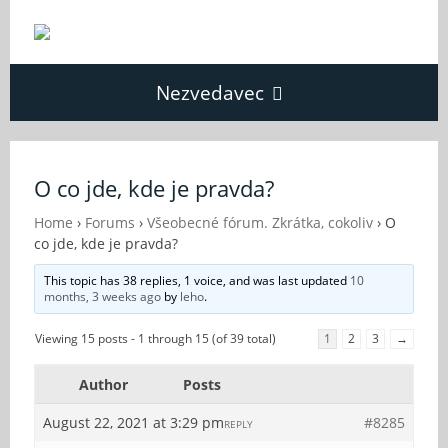
Nezvedavec
Domů
O co jde, kde je pravda?
Fórum
Home
›
Forums
›
Všeobecné fórum. Zkrátka, cokoliv
›
O
co jde, kde je pravda?
This topic has 38 replies, 1 voice, and was last updated
10
O Nezvědavci
months, 3 weeks ago
by
leho
.
Viewing 15 posts - 1 through 15 (of 39 total)
1
2
3
→
Kontakt
Author
Posts
August 22, 2021 at 3:29 pm
#8285
REPLY