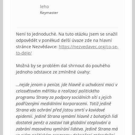
leho
Keymaster
Není to jednoduché. Na tuto otázku jsem se snažil
odpovědět v poněkud delší úvaze zde na hlavní
stránce Nezvědavce:
https://nezvedavec.org/co-se-
to-deje/
Možná by se problém dal shrnout do pouhého
jednoho odstavce ze zmíněné úvahy:
…nejde jenom o peníze, jde hlavně o uchvácení moci v
celosvětovém měřítku a realizaci politického
programu Strany za podpory sociálních sítí s jejich
podřízenými mediálními korporacemi. Totiž jedině
Strana vás ochrání před jistou smrtí v kovidové
epidemii. Jedině Strana vymámí hlavně z bohatých lidí
dostatek peněz a zastaví tak globální oteplování a
zabrání masovému vymírání lidstva. Jedině Strana má