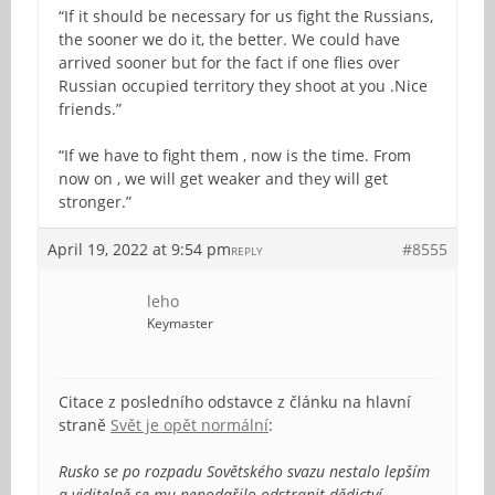
“If it should be necessary for us fight the Russians,
the sooner we do it, the better. We could have
arrived sooner but for the fact if one flies over
Russian occupied territory they shoot at you .Nice
friends.”
“If we have to fight them , now is the time. From
now on , we will get weaker and they will get
stronger.”
April 19, 2022 at 9:54 pm
#8555
REPLY
leho
Keymaster
Citace z posledního odstavce z článku na hlavní
straně
Svět je opět normální
:
Rusko se po rozpadu Sovětského svazu nestalo lepším
a viditelně se mu nepodařilo odstranit dědictví