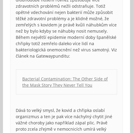
zdravotních problémů nežli odstraňuje. Totiž
opětné vdechování nejen bakterií může způsobit
těžké zdravotní problémy a je klidně možné, že
zemřelých s kovidem je právě kvůli náhubkům více
než by bylo kdyby se náhubky nosit nemusely.
Během největší epidemie moderní doby španělské
chřipky totiž zemřelo daleko více lidí na
bakteriologická onemocnění než virus samotný. Viz
článek na Gatewaypunditu:
Bacterial Contamination: The Other Side of
the Mask Story They Never Tell You
Dává to velký smysl, že kovid a chřipka oslabí
organizmus a ten je pak více náchylný chytit jiné
vážné choroby jako například zápal plic. Právě
proto zcela zřejmě v nemocnicích umírá velký