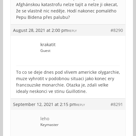
Afghánskou katastrofu nelze tajit a nelze ji okecat,
že se vlastně nic neděje. Hodí nakonec pomalého
Pepu Bidena přes palubu?
August 28, 2021 at 2:00 pm
#8290
REPLY
krakatit
Guest
To co se deje dnes pod vlivem americke olygarchie,
muze vyhrotit v podobnou situaci jako konec ery
francouzske monarchie. Otazka je, zdali velke
idealy neskonci ve stinu Guillotine.
September 12, 2021 at 2:15 pm
#8291
REPLY
leho
Keymaster