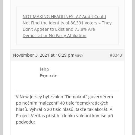
NOT MAKING HEADLINES: AZ Audit Could
Not Find the Identity of 86,391 Voters – They
Don’t Appear to Exist and 73.8% Are
Democrat or No Party Affiliation
November 3, 2021 at 10:29 pm
#8343
REPLY
leho
Keymaster
V New Jersey byl zvolen “Demokrat” guvernérem
po nočním “nalezení” 40 tisíc “demokratických
hlasů. Vyhrál o 20 tisíc hlasů, takže tak akorát. A
Project Veritas přistihl členku volební komise při
podvodu: