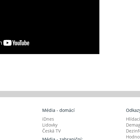
Média - domácí
Odkazy
iDnes
Hlídac
Lidovky
Demag
Česká TV
Dezinf
Hodnot
Média - zahraniční: