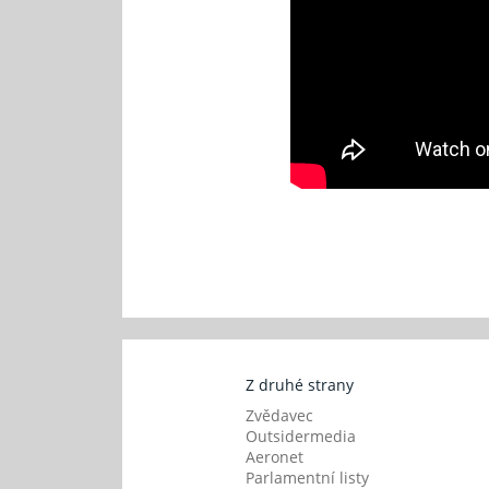
Z druhé strany
Zvědavec
Outsidermedia
Aeronet
Parlamentní listy