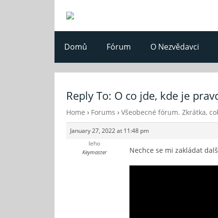
Domů
Fórum
O Nezvědavci
Reply To: O co jde, kde je prav
Home
›
Forums
›
Všeobecné fórum. Zkrátka, cok
January 27, 2022 at 11:48 pm
leho
Nechce se mi zakládat dalš
Keymaster