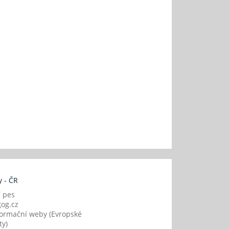
 - ČR
í pes
og.cz
ormační weby (Evropské
y)