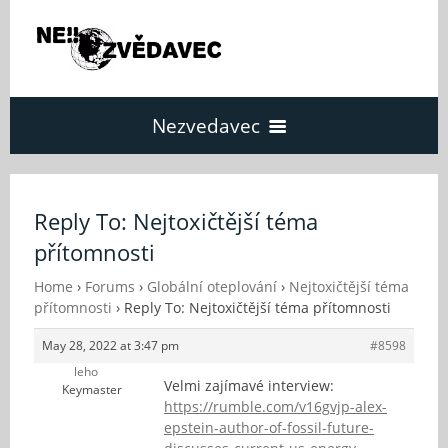
Nezvedavec
Domů
Reply To: Nejtoxičtější téma
přítomnosti
Fórum
Home
›
Forums
›
Globální oteplování
›
Nejtoxičtější téma
přítomnosti
›
Reply To: Nejtoxičtější téma přítomnosti
O Nezvědavci
May 28, 2022 at 3:47 pm
#8598
leho
Kontakt
Velmi zajímavé interview:
Keymaster
https://rumble.com/v16gvjp-alex-
epstein-author-of-fossil-future-