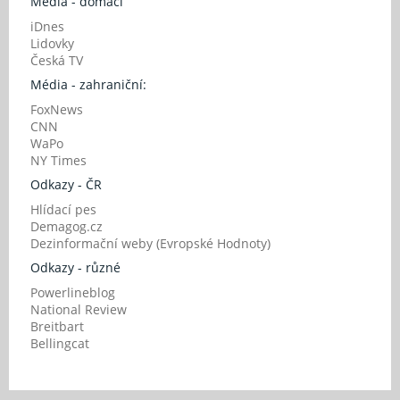
Média - domácí
iDnes
Lidovky
Česká TV
Média - zahraniční:
FoxNews
CNN
WaPo
NY Times
Odkazy - ČR
Hlídací pes
Demagog.cz
Dezinformační weby (Evropské Hodnoty)
Odkazy - různé
Powerlineblog
National Review
Breitbart
Bellingcat