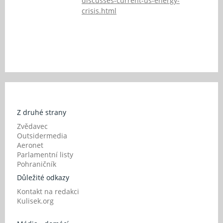
discusses-current-us-energy-
crisis.html
Z druhé strany
Zvědavec
Outsidermedia
Aeronet
Parlamentní listy
Pohraničník
Důležité odkazy
Kontakt na redakci
Kulisek.org