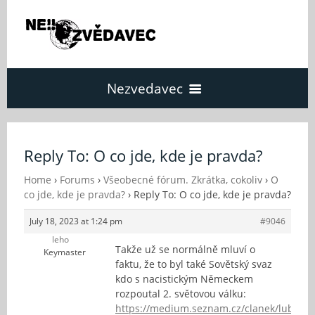
Nezvedavec
Domů
Reply To: O co jde, kde je pravda?
Fórum
Home
›
Forums
›
Všeobecné fórum. Zkrátka, cokoliv
›
O
co jde, kde je pravda?
›
Reply To: O co jde, kde je pravda?
July 18, 2023 at 1:24 pm
#9046
O Nezvědavci
leho
Takže už se normálně mluví o
Keymaster
faktu, že to byl také Sovětský svaz
Kontakt
kdo s nacistickým Německem
rozpoutal 2. světovou válku:
https://medium.seznam.cz/clanek/lubomir