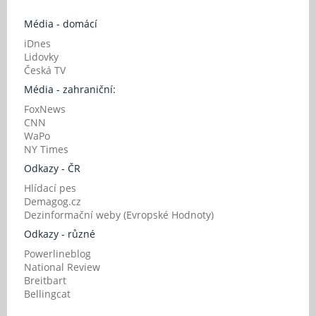
Média - domácí
iDnes
Lidovky
Česká TV
Média - zahraniční:
FoxNews
CNN
WaPo
NY Times
Odkazy - ČR
Hlídací pes
Demagog.cz
Dezinformační weby (Evropské Hodnoty)
Odkazy - různé
Powerlineblog
National Review
Breitbart
Bellingcat