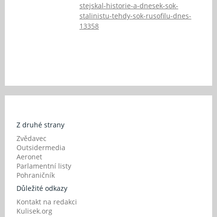
stejskal-historie-a-dnesek-sok-
stalinistu-tehdy-sok-rusofilu-dnes-
13358
Z druhé strany
Zvědavec
Outsidermedia
Aeronet
Parlamentní listy
Pohraničník
Důležité odkazy
Kontakt na redakci
Kulisek.org