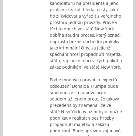
kandidaturu na prezidenta a jeho
protivníci začali hledat cesty, jako
ho zlikvidovat a vyřadit z veřejného
prostoru jednou provždy. Právě v
těchto dnech ve státě New York
dobíhá soudní proces, který označil
naprosto běžné obchodní praktiky
jako kriminální činy, za jejichž
spáchání hrozí propadnutí majetku
státu, zaplacení obrovských pokut a
zákaz podnikání ve státě New York.
Podle mnohých právních expertů
odsouzení Donalda Trumpa bude
smeteno ze stolu odvolacím
soudem už jenom proto, že takový
precedens by znamenal, že ve
státě New York by už nebylo možné
podnikat v realitách bez hrozby
propadnutí majetku a zákazu
podnikání. Bude opravdu zajímavé,