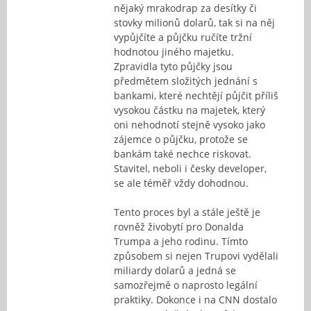
nějaký mrakodrap za desítky či
stovky milionů dolarů, tak si na něj
vypůjčíte a půjčku ručíte tržní
hodnotou jiného majetku.
Zpravidla tyto půjčky jsou
předmětem složitých jednání s
bankami, které nechtějí půjčit příliš
vysokou částku na majetek, který
oni nehodnotí stejně vysoko jako
zájemce o půjčku, protože se
bankám také nechce riskovat.
Stavitel, neboli i česky developer,
se ale téměř vždy dohodnou.
Tento proces byl a stále ještě je
rovněž živobytí pro Donalda
Trumpa a jeho rodinu. Tímto
způsobem si nejen Trupovi vydělali
miliardy dolarů a jedná se
samozřejmě o naprosto legální
praktiky. Dokonce i na CNN dostalo