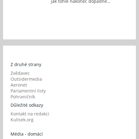
jak tohle nakonec dopadne…
Z druhé strany
Zvědavec
Outsidermedia
Aeronet
Parlamentní listy
Pohraničník
Důležité odkazy
Kontakt na redakci
Kulisek.org
Média - domácí