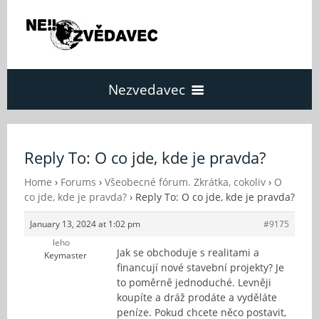
Nezvedavec
Domů
Reply To: O co jde, kde je pravda?
Fórum
Home
›
Forums
›
Všeobecné fórum. Zkrátka, cokoliv
›
O
co jde, kde je pravda?
›
Reply To: O co jde, kde je pravda?
January 13, 2024 at 1:02 pm
#9175
O Nezvědavci
leho
Jak se obchoduje s realitami a
Keymaster
financují nové stavební projekty? Je
Kontakt
to poměrně jednoduché. Levněji
koupíte a dráž prodáte a vyděláte
peníze. Pokud chcete něco postavit,