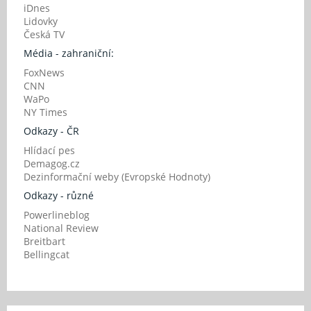
iDnes
Lidovky
Česká TV
Média - zahraniční:
FoxNews
CNN
WaPo
NY Times
Odkazy - ČR
Hlídací pes
Demagog.cz
Dezinformační weby (Evropské Hodnoty)
Odkazy - různé
Powerlineblog
National Review
Breitbart
Bellingcat