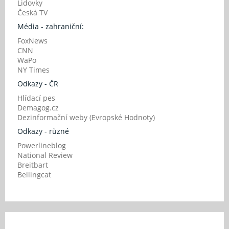
Lidovky
Česká TV
Média - zahraniční:
FoxNews
CNN
WaPo
NY Times
Odkazy - ČR
Hlídací pes
Demagog.cz
Dezinformační weby (Evropské Hodnoty)
Odkazy - různé
Powerlineblog
National Review
Breitbart
Bellingcat