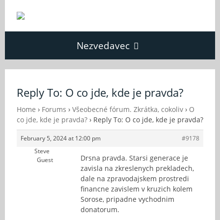
Nezvedavec
Domů
Reply To: O co jde, kde je pravda?
Fórum
Home
›
Forums
›
Všeobecné fórum. Zkrátka, cokoliv
›
O
co jde, kde je pravda?
›
Reply To: O co jde, kde je pravda?
February 5, 2024 at 12:00 pm
#9178
O Nezvědavci
Steve
Drsna pravda. Starsi generace je
Guest
zavisla na zkreslenych prekladech,
Kontakt
dale na zpravodajskem prostredi
financne zavislem v kruzich kolem
Sorose, pripadne vychodnim
donatorum.