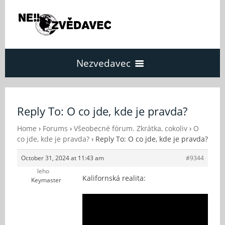
Nezvedavec
Domů
Reply To: O co jde, kde je pravda?
Fórum
Home
›
Forums
›
Všeobecné fórum. Zkrátka, cokoliv
›
O
co jde, kde je pravda?
›
Reply To: O co jde, kde je pravda?
October 31, 2024 at 11:43 am
#9344
O Nezvědavci
leho
Kalifornská realita:
Keymaster
Kontakt