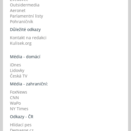
Outsidermedia
Aeronet
Parlamentní listy
Pohraničník
Důležité odkazy
Kontakt na redakci
Kulisek.org
Média - domácí
iDnes
Lidovky
Česká TV
Média - zahraniční:
FoxNews
CNN
WaPo
NY Times
Odkazy - ČR
Hlídací pes
Demagog.cz