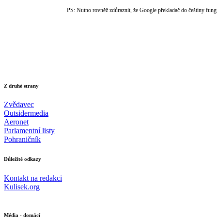
PS: Nutno rovněž zdůraznit, že Google překladač do češtiny fung
Z druhé strany
Zvědavec
Outsidermedia
Aeronet
Parlamentní listy
Pohraničník
Důležité odkazy
Kontakt na redakci
Kulisek.org
Média - domácí