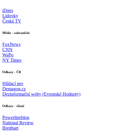
iDnes
Lidovky
Česká TV
Média - zahraniční:
FoxNews
CNN
WaPo
NY Times
Odkazy - ČR
Hlídací pes
Demagog.cz
Dezinformační weby (Evropské Hodnoty)
Odkazy - různé
Powerlineblog
National Review
Breitbart