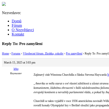
Nezvedavec
Domů
Fórum
O Nezvědavci
Kontakt
Reply To: Pro zamyšlení
Home
›
Forums
›
Všeobecné fórum. Zkrátka, cokoliv
›
Pro zamyšlení
›
Reply To: Pro zamyš
March 15, 2025 at 3:03 pm
leho
Keymaster
Zajímavý citát Winstona Churchilla z článku Stevena Haywarda
M
„Amerika se měla starat o své vlastní záležitosti a zůstat stra
komunismem, žádnému zhroucení v Itálii následovanému fašismem
evropský kontinent a nerozbily parlamentní vládu, a pokud by Ang
Churchill se takto vyjádřil v roce 1936 americkému novináři Will
rovněž konaly Olympijské hry v Berlíně sloužící jako propaganda 