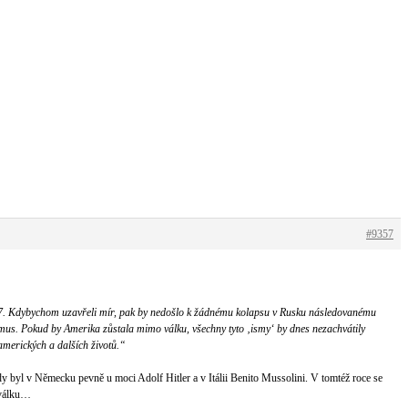
#9357
 1917. Kdybychom uzavřeli mír, pak by nedošlo k žádnému kolapsu v Rusku následovanému
s. Pokud by Amerika zůstala mimo válku, všechny tyto ‚ismy‘ by dnes nezachvátily
amerických a dalších životů.“
dy byl v Německu pevně u moci Adolf Hitler a v Itálii Benito Mussolini. V tomtéž roce se
u válku…