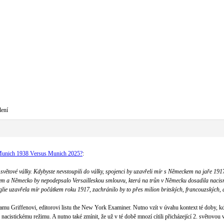
lení
unich 1938 Versus Munich 2025?
:
nou světové války. Kdybyste nevstoupili do války, spojenci by uzavřeli mír s Německem na jaře
 a Německo by nepodepsalo Versailleskou smlouvu, která na trůn v Německu dosadila nacismu
lie uzavřela mír počátkem roku 1917, zachránilo by to přes milion britských, francouzských, 
iamu Griffenovi, editorovi listu the New York Examiner. Nutno vzít v úvahu kontext té doby, k
nacistickému režimu. A nutno také zmínit, že už v té době mnozí cítili přicházející 2. světovo