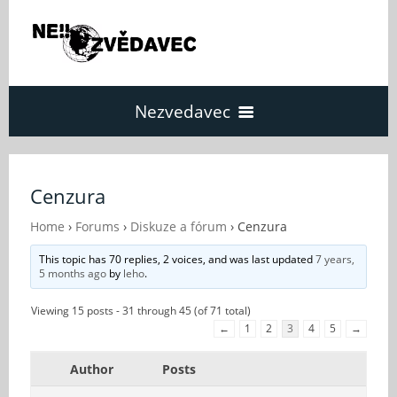
Nezvedavec
Domů
Cenzura
Fórum
Home
›
Forums
›
Diskuze a fórum
›
Cenzura
This topic has 70 replies, 2 voices, and was last updated
7 years,
5 months ago
by
leho
.
O Nezvědavci
Viewing 15 posts - 31 through 45 (of 71 total)
←
1
2
3
4
5
→
Kontakt
Author
Posts