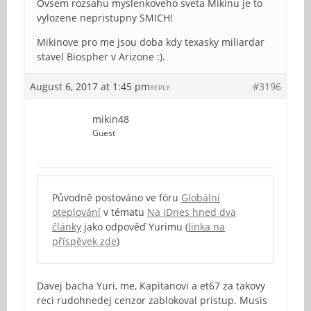
Ovsem rozsahu myslenkoveho sveta Mikinu je to
vylozene nepristupny SMICH!
Mikinove pro me jsou doba kdy texasky miliardar
stavel Biospher v Arizone :).
August 6, 2017 at 1:45 pm
#3196
REPLY
mikin48
Guest
Původně postováno ve fóru
Globální
oteplování
v tématu
Na iDnes hned dva
články
jako odpověď Yurimu (
linka na
příspěvek zde
)
Davej bacha Yuri, me, Kapitanovi a et67 za takovy
reci rudohnedej cenzor zablokoval pristup. Musis