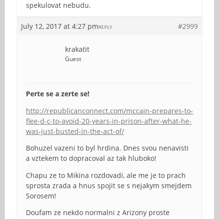
spekulovat nebudu.
July 12, 2017 at 4:27 pm
#2999
REPLY
krakatit
Guest
Perte se a zerte se!
http://republicanconnect.com/mccain-prepares-to-
flee-d-c-to-avoid-20-years-in-prison-after-what-he-
was-just-busted-in-the-act-of/
Bohuzel vazeni to byl hrdina. Dnes svou nenavisti
a vztekem to dopracoval az tak hluboko!
Chapu ze to Mikina rozdovadi, ale me je to prach
sprosta zrada a hnus spojit se s nejakym smejdem
Sorosem!
Doufam ze nekdo normalni z Arizony proste