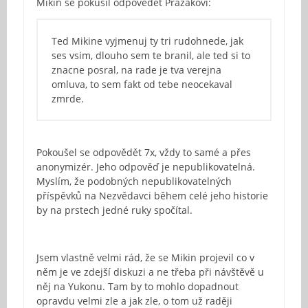
Mikin se pokusil odpovědět Pražákovi:
Ted Mikine vyjmenuj ty tri rudohnede, jak
ses vsim, dlouho sem te branil, ale ted si to
znacne posral, na rade je tva verejna
omluva, to sem fakt od tebe neocekaval
zmrde.
Pokoušel se odpovědět 7x, vždy to samé a přes
anonymizér. Jeho odpověď je nepublikovatelná.
Myslím, že podobných nepublikovatelných
příspěvků na Nezvědavci během celé jeho historie
by na prstech jedné ruky spočítal.
Jsem vlastně velmi rád, že se Mikin projevil co v
něm je ve zdejší diskuzi a ne třeba při návštěvě u
něj na Yukonu. Tam by to mohlo dopadnout
opravdu velmi zle a jak zle, o tom už raději