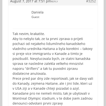
August 7, 2017 at 7:51 pm
#3252
REPLY
Daniela
Guest
Tak nevim, krakatite.
Aby to nebylo tak, ze ta prvni zprava o prijeti
pochazi od nejakeho lidumilneho kanadskeho
vladniho urednika-Haitana a byla korektni – takovy
si preje vice immigrantu v Kanade a timto je
povzbudil. Nevylucovala bych, ze statni kanadska
sprava se nasledne zalekla velkeho mnozstvi
naporu “drifters” a tak tu puvodni zpravu
dodatecne anulovala.
Prece pred par dny zde reportovali, jak se davy vali
do Kanady, zejmena Haitane, ale i jini lide, kteri uz
v USA ziji a v Kanade chteji pozadat o azyl.
Kanadane pro ne nemeli misto, tak je ubytovali v
Montreal Olympic stadium, v te dobe jsem zadnou
denounci-odvolani prvni zpravy