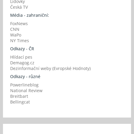
Lidovky
Česká TV
Média - zahraniční:
FoxNews
CNN
WaPo
NY Times
Odkazy - ČR
Hlídací pes
Demagog.cz
Dezinformační weby (Evropské Hodnoty)
Odkazy - různé
Powerlineblog
National Review
Breitbart
Bellingcat