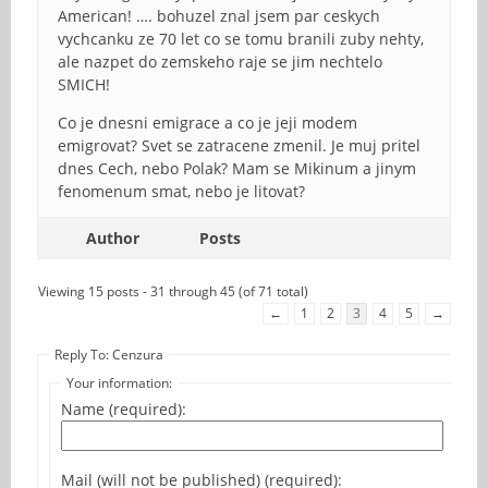
American! …. bohuzel znal jsem par ceskych
vychcanku ze 70 let co se tomu branili zuby nehty,
ale nazpet do zemskeho raje se jim nechtelo
SMICH!
Co je dnesni emigrace a co je jeji modem
emigrovat? Svet se zatracene zmenil. Je muj pritel
dnes Cech, nebo Polak? Mam se Mikinum a jinym
fenomenum smat, nebo je litovat?
Author
Posts
Viewing 15 posts - 31 through 45 (of 71 total)
←
1
2
3
4
5
→
Reply To: Cenzura
Your information:
Name (required):
Mail (will not be published) (required):