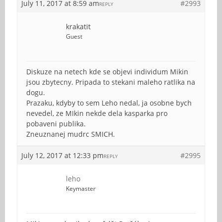
July 11, 2017 at 8:59 am
#2993
REPLY
krakatit
Guest
Diskuze na netech kde se objevi individum Mikin
jsou zbytecny. Pripada to stekani maleho ratlika na
dogu.
Prazaku, kdyby to sem Leho nedal, ja osobne bych
nevedel, ze MIkin nekde dela kasparka pro
pobaveni publika.
Zneuznanej mudrc SMICH.
July 12, 2017 at 12:33 pm
#2995
REPLY
leho
Keymaster