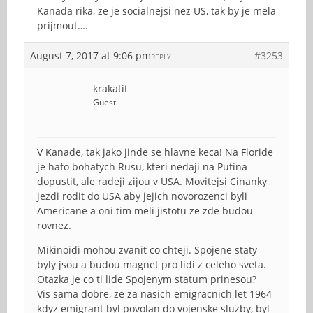
Kanada rika, ze je socialnejsi nez US, tak by je mela
prijmout….
August 7, 2017 at 9:06 pm
#3253
REPLY
krakatit
Guest
V Kanade, tak jako jinde se hlavne keca! Na Floride
je hafo bohatych Rusu, kteri nedaji na Putina
dopustit, ale radeji zijou v USA. Movitejsi Cinanky
jezdi rodit do USA aby jejich novorozenci byli
Americane a oni tim meli jistotu ze zde budou
rovnez.
Mikinoidi mohou zvanit co chteji. Spojene staty
byly jsou a budou magnet pro lidi z celeho sveta.
Otazka je co ti lide Spojenym statum prinesou?
Vis sama dobre, ze za nasich emigracnich let 1964
kdyz emigrant byl povolan do vojenske sluzby, byl