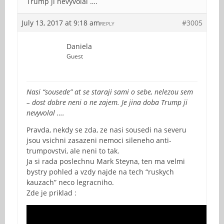
Trump ji nevyvolal ….
July 13, 2017 at 9:18 am
#3005
REPLY
Daniela
Guest
Nasi “sousede” at se staraji sami o sebe, nelezou sem
– dost dobre neni o ne zajem. Je jina doba Trump ji
nevyvolal ….
Pravda, nekdy se zda, ze nasi sousedi na severu
jsou vsichni zasazeni nemoci sileneho anti-
trumpovstvi, ale neni to tak.
Ja si rada poslechnu Mark Steyna, ten ma velmi
bystry pohled a vzdy najde na tech “ruskych
kauzach” neco legracniho.
Zde je priklad :