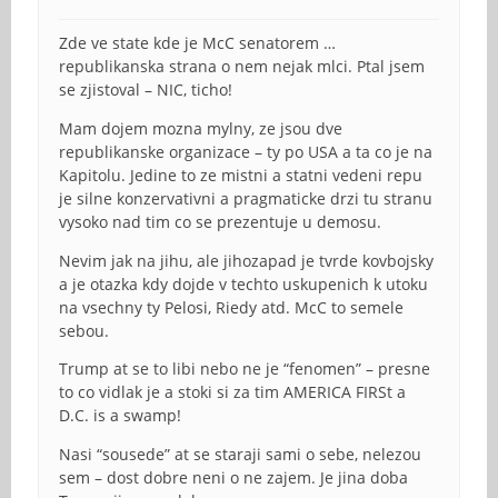
Zde ve state kde je McC senatorem …
republikanska strana o nem nejak mlci. Ptal jsem
se zjistoval – NIC, ticho!
Mam dojem mozna mylny, ze jsou dve
republikanske organizace – ty po USA a ta co je na
Kapitolu. Jedine to ze mistni a statni vedeni repu
je silne konzervativni a pragmaticke drzi tu stranu
vysoko nad tim co se prezentuje u demosu.
Nevim jak na jihu, ale jihozapad je tvrde kovbojsky
a je otazka kdy dojde v techto uskupenich k utoku
na vsechny ty Pelosi, Riedy atd. McC to semele
sebou.
Trump at se to libi nebo ne je “fenomen” – presne
to co vidlak je a stoki si za tim AMERICA FIRSt a
D.C. is a swamp!
Nasi “sousede” at se staraji sami o sebe, nelezou
sem – dost dobre neni o ne zajem. Je jina doba