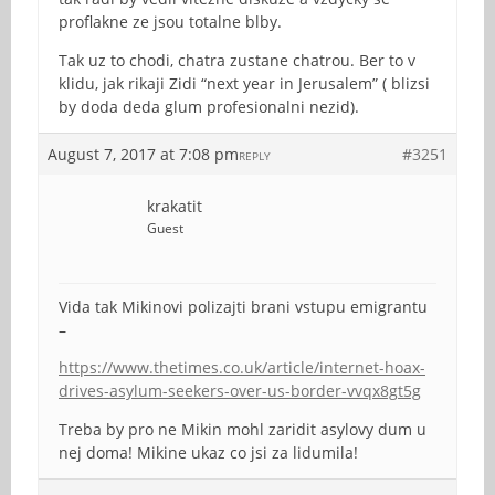
proflakne ze jsou totalne blby.
Tak uz to chodi, chatra zustane chatrou. Ber to v
klidu, jak rikaji Zidi “next year in Jerusalem” ( blizsi
by doda deda glum profesionalni nezid).
August 7, 2017 at 7:08 pm
#3251
REPLY
krakatit
Guest
Vida tak Mikinovi polizajti brani vstupu emigrantu
–
https://www.thetimes.co.uk/article/internet-hoax-
drives-asylum-seekers-over-us-border-vvqx8gt5g
Treba by pro ne Mikin mohl zaridit asylovy dum u
nej doma! Mikine ukaz co jsi za lidumila!