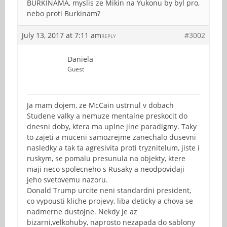
BURKINAMA, myslis ze Mikin na Yukonu by byl pro,
nebo proti Burkinam?
July 13, 2017 at 7:11 am
#3002
REPLY
Daniela
Guest
Ja mam dojem, ze McCain ustrnul v dobach
Studene valky a nemuze mentalne preskocit do
dnesni doby, ktera ma uplne jine paradigmy. Taky
to zajeti a muceni samozrejme zanechalo dusevni
nasledky a tak ta agresivita proti tryznitelum, jiste i
ruskym, se pomalu presunula na objekty, ktere
maji neco spolecneho s Rusaky a neodpovidaji
jeho svetovemu nazoru.
Donald Trump urcite neni standardni president,
co vypousti kliche projevy, liba deticky a chova se
nadmerne dustojne. Nekdy je az
bizarni,velkohuby, naprosto nezapada do sablony