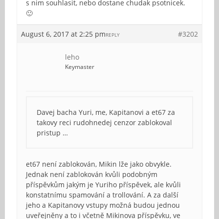
s nim souhlasit, nebo dostane chudak psotnicek.
🙂
August 6, 2017 at 2:25 pm
#3202
REPLY
leho
Keymaster
Davej bacha Yuri, me, Kapitanovi a et67 za
takovy reci rudohnedej cenzor zablokoval
pristup …
et67 není zablokován, Mikin lže jako obvykle.
Jednak není zablokován kvůli podobným
příspěvkům jakým je Yuriho příspěvek, ale kvůli
konstatnímu spamování a trollování. A za další
jeho a Kapitanovy vstupy možná budou jednou
uveřejněny a to i včetně Mikinova příspěvku, ve