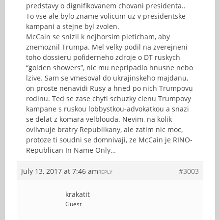
predstavy o dignifikovanem chovani presidenta..
To vse ale bylo zname volicum uz v presidentske
kampani a stejne byl zvolen.
McCain se snizil k nejhorsim pleticham, aby
znemoznil Trumpa. Mel velky podil na zverejneni
toho dossieru pofiderneho zdroje o DT ruskych
“golden showers”, nic mu nepripadlo hnusne nebo
lzive. Sam se vmesoval do ukrajinskeho majdanu,
on proste nenavidi Rusy a hned po nich Trumpovu
rodinu. Ted se zase chytl schuzky clenu Trumpovy
kampane s ruskou lobbystkou-advokatkou a snazi
se delat z komara velblouda. Nevim, na kolik
ovlivnuje bratry Republikany, ale zatim nic moc,
protoze ti soudni se domnivaji, ze McCain je RINO-
Republican In Name Only…
July 13, 2017 at 7:46 am
#3003
REPLY
krakatit
Guest