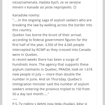
nezaznamenala..Hadala bych, ze se verejne
mineni v Kanade asi jeste neprojevilo. 🙂
Kanadske noviny:
“…..In the ongoing saga of asylum seekers who are
breaking the law by walking across the border into
this country.
Quebec has borne the brunt of their arrival;
according to federal government figures for the
first half of the year, 3,350 of the 4,345 people
intercepted by RCMP as they crossed into Canada
were in Quebec.
In recent weeks there has been a surge of
hundreds more. The agency that supports these
asylum claimants in Quebec, PRAIDA, took on 1,674
new people in July — more than double the
number in June. And on Thursday, Quebec’s
immigration minister said the number of asylum
seekers entering the province tripled to 150 from
50 a day last month…..”
—–
P.S.:Ty rodiny s detmi jsou teda chudaci, kdyz si