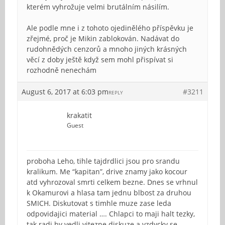
kterém vyhrožuje velmi brutálním násilím.
Ale podle mne i z tohoto ojedinělého příspěvku je
zřejmé, proč je Mikin zablokován. Nadávat do
rudohnědých cenzorů a mnoho jiných krásných
věcí z doby ještě když sem mohl přispívat si
rozhodně nenechám
August 6, 2017 at 6:03 pm
#3211
REPLY
krakatit
Guest
proboha Leho, tihle tajdrdlici jsou pro srandu
kralikum. Me “kapitan”, drive znamy jako kocour
atd vyhrozoval smrti celkem bezne. Dnes se vrhnul
k Okamurovi a hlasa tam jednu blbost za druhou
SMICH. Diskutovat s timhle muze zase leda
odpovidajici material …. Chlapci to maji halt tezky,
tak radi by vedli vitezne diskuze a vzdycky se