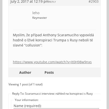
July 2, 2017 at 12:19 pm
#2903
REPLY
leho
Keymaster
Myslím, že případ Anthony Scaramuciho vypovídá
hodně o lživé konspiraci Trumpa s Rusy neboli té
slavné “collusion”:
https://www.youtube.com/watch?v=It0H98w9nxs
Author
Posts
Viewing 1 post (of 1 total)
Reply To: Scaramucci interview: náhled na konspiraci s Rusy
Your information:
Name (required):