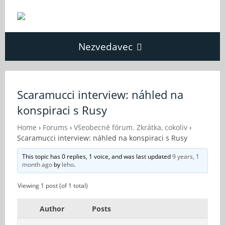
Nezvedavec
Domů
Scaramucci interview: náhled na
konspiraci s Rusy
Fórum
Home
›
Forums
›
Všeobecné fórum. Zkrátka, cokoliv
›
Scaramucci interview: náhled na konspiraci s Rusy
O Nezvědavci
This topic has 0 replies, 1 voice, and was last updated
9 years, 1
month ago
by
leho
.
Kontakt
Viewing 1 post (of 1 total)
Author
Posts