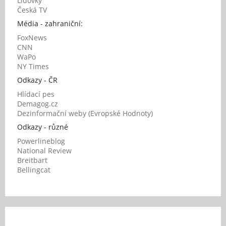
Lidovky
Česká TV
Média - zahraniční:
FoxNews
CNN
WaPo
NY Times
Odkazy - ČR
Hlídací pes
Demagog.cz
Dezinformační weby (Evropské Hodnoty)
Odkazy - různé
Powerlineblog
National Review
Breitbart
Bellingcat