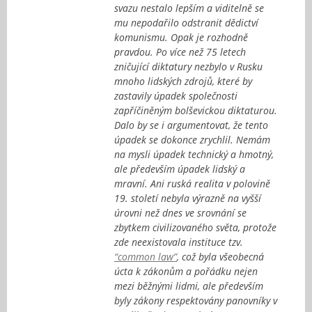
svazu nestalo lepším a viditelně se
mu nepodařilo odstranit dědictví
komunismu. Opak je rozhodně
pravdou. Po více než 75 letech
zničující diktatury nezbylo v Rusku
mnoho lidských zdrojů, které by
zastavily úpadek společnosti
zapříčiněným bolševickou diktaturou.
Dalo by se i argumentovat, že tento
úpadek se dokonce zrychlil. Nemám
na mysli úpadek technický a hmotný,
ale především úpadek lidský a
mravní. Ani ruská realita v polovině
19. století nebyla výrazně na vyšší
úrovni než dnes ve srovnání se
zbytkem civilizovaného světa, protože
zde neexistovala instituce tzv.
“common law”
, což byla všeobecná
úcta k zákonům a pořádku nejen
mezi běžnými lidmi, ale především
byly zákony respektovány panovníky v