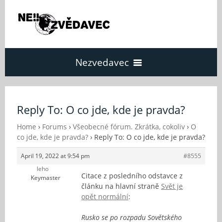
Nezvedavec
Domů
Reply To: O co jde, kde je pravda?
Fórum
Home
›
Forums
›
Všeobecné fórum. Zkrátka, cokoliv
›
O
co jde, kde je pravda?
›
Reply To: O co jde, kde je pravda?
April 19, 2022 at 9:54 pm
#8555
O Nezvědavci
leho
Citace z posledního odstavce z
Keymaster
článku na hlavní straně
Svět je
Kontakt
opět normální
:
Rusko se po rozpadu Sovětského