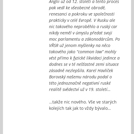
Anglii už od 12. století a tento proces
pak vedl ke všeobecné obrodě,
renesanci a pokroku ve společnosti
prakticky v celé Evropě. V Rusku ale
nic takového neproběhlo a ruský car
nikdy neměl v úmyslu předat svoji
moc parlamentu a zákonodárcům. Po
VŘSR už jenom myšlenky na něco
takového jako “common law” mohly
vést přímo k fyzické likvidaci jedince a
dodnes se v té nešťastné zemi situace
zásadně nezlepšila. Karel Havlíček
Borovský našemu národu podal o
této jednoznačně negativní ruské
realitě svědectví už v 19. století…
…takže nic nového. Vše ve starých
kolejích tak jak to vždy bývalo…