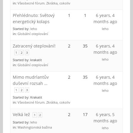
in:
Všeobecné fórum. Zkrátka, cokoliv
Přehlédnuto: Světový
1
1
6 years, 4
energetický kolaps
months ago
Started by:
leho
leho
in:
Globální oteplování
Zatracený oteplování!
2
35
6 years, 4
months ago
1
2
3
leho
Started by:
krakatit
in:
Globální oteplování
Mimo mudrlantův
2
35
6 years, 4
duševní rozsah …
months ago
1
2
3
leho
Started by:
Krakatit
in:
Všeobecné fórum. Zkrátka, cokoliv
Velká lež
2
17
6 years, 5
1
2
months ago
Started by:
leho
in:
Washingtonská bažina
leho