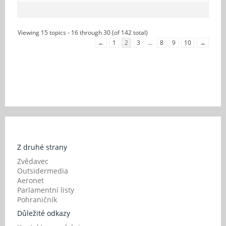
Viewing 15 topics - 16 through 30 (of 142 total)
←
1
2
3
…
8
9
10
→
Z druhé strany
Zvědavec
Outsidermedia
Aeronet
Parlamentní listy
Pohraničník
Důležité odkazy