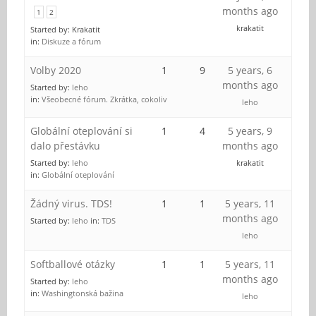
months ago
1
2
krakatit
Started by:
Krakatit
in:
Diskuze a fórum
Volby 2020
1
9
5 years, 6
months ago
Started by:
leho
in:
Všeobecné fórum. Zkrátka, cokoliv
leho
Globální oteplování si
1
4
5 years, 9
dalo přestávku
months ago
Started by:
leho
krakatit
in:
Globální oteplování
Žádný virus. TDS!
1
1
5 years, 11
months ago
Started by:
leho
in:
TDS
leho
Softballové otázky
1
1
5 years, 11
months ago
Started by:
leho
in:
Washingtonská bažina
leho