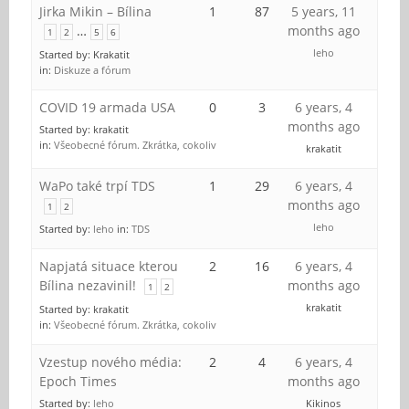
Jirka Mikin – Bílina
1
87
5 years, 11
…
months ago
1
2
5
6
leho
Started by:
Krakatit
in:
Diskuze a fórum
COVID 19 armada USA
0
3
6 years, 4
months ago
Started by:
krakatit
in:
Všeobecné fórum. Zkrátka, cokoliv
krakatit
WaPo také trpí TDS
1
29
6 years, 4
months ago
1
2
leho
Started by:
leho
in:
TDS
Napjatá situace kterou
2
16
6 years, 4
Bílina nezavinil!
months ago
1
2
krakatit
Started by:
krakatit
in:
Všeobecné fórum. Zkrátka, cokoliv
Vzestup nového média:
2
4
6 years, 4
Epoch Times
months ago
Started by:
leho
Kikinos