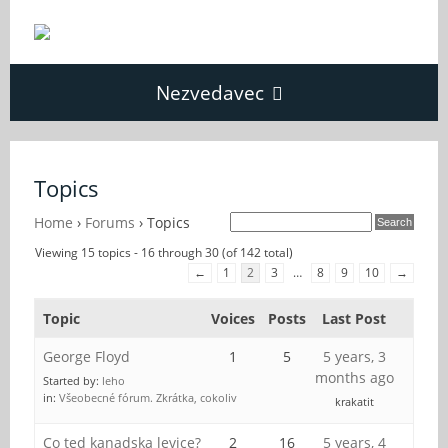
Nezvedavec
Domů
Topics
Fórum
Home
›
Forums
›
Topics
Viewing 15 topics - 16 through 30 (of 142 total)
←
1
2
3
…
8
9
10
→
O Nezvědavci
Topic
Voices
Posts
Last Post
Kontakt
George Floyd
1
5
5 years, 3
months ago
Started by:
leho
in:
Všeobecné fórum. Zkrátka, cokoliv
krakatit
Co ted kanadska levice?
2
16
5 years, 4