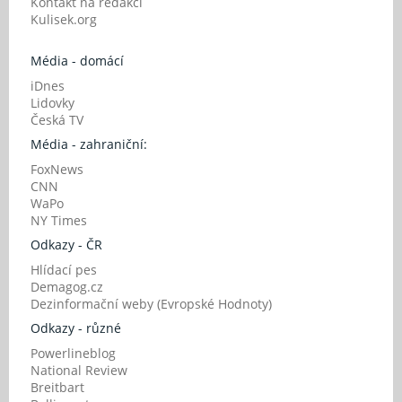
Kontakt na redakci
Kulisek.org
Média - domácí
iDnes
Lidovky
Česká TV
Média - zahraniční:
FoxNews
CNN
WaPo
NY Times
Odkazy - ČR
Hlídací pes
Demagog.cz
Dezinformační weby (Evropské Hodnoty)
Odkazy - různé
Powerlineblog
National Review
Breitbart